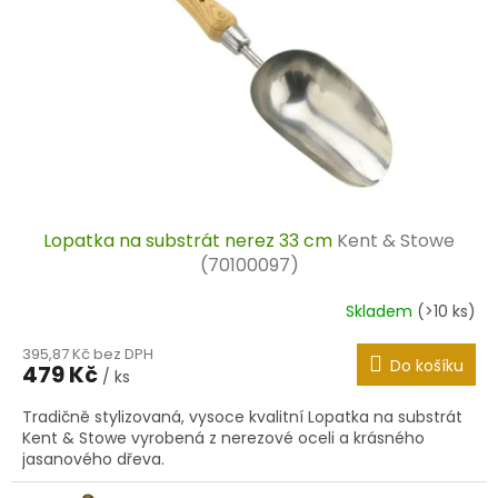
r
o
d
u
k
t
ů
Lopatka na substrát nerez 33 cm
Kent & Stowe
(70100097)
Skladem
(>10 ks)
395,87 Kč bez DPH
Do košíku
479 Kč
/ ks
Tradičně stylizovaná, vysoce kvalitní Lopatka na substrát
Kent & Stowe vyrobená z nerezové oceli a krásného
jasanového dřeva.