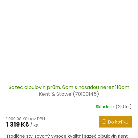
Sazeč cibulovin prům. 6cm s násadou nerez 110cm
Kent & Stowe (70100145)
Skladem
(>10 ks)
1 090,08 Kč bez DPH
Do košíku
1 319 Kč
/ ks
Tradičně stylizovaný vysoce kvalitní sazeč cibulovin Kent