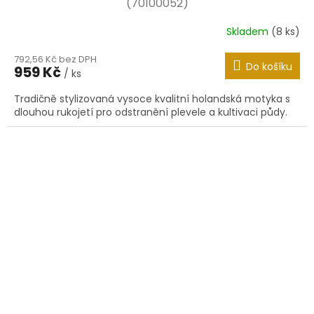
(70100052)
Skladem
(8 ks)
792,56 Kč bez DPH
Do košíku
959 Kč
/ ks
Tradičně stylizovaná vysoce kvalitní holandská motyka s
dlouhou rukojetí pro odstranění plevele a kultivaci půdy.