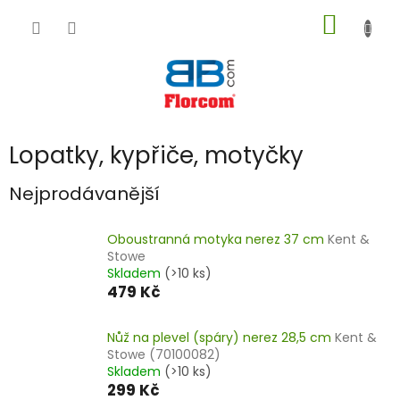
Přejít
NÁKUP
na
obsah
KOŠÍK
Lopatky, kypřiče, motyčky
Nejprodávanější
Oboustranná motyka nerez 37 cm
Kent &
Stowe
Skladem
(>10 ks)
479 Kč
Nůž na plevel (spáry) nerez 28,5 cm
Kent &
Stowe (70100082)
Skladem
(>10 ks)
299 Kč