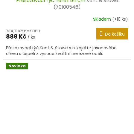
Přesazovací rýč nerez 54 cm
Kent & Stowe
(70100546)
Skladem
(>10 ks)
734,71 Kč bez DPH
Do košíku
889 Kč
/ ks
Přesazovací rýč Kent & Stowe s rukojetí z jasanového
dřeva s čepelí z vysoce kvalitní nerezové oceli.
Novinka