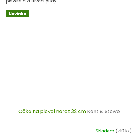
plevele a kultivaci půdy.
Novinka
Očko na plevel nerez 32 cm
Kent & Stowe
Skladem
(>10 ks)