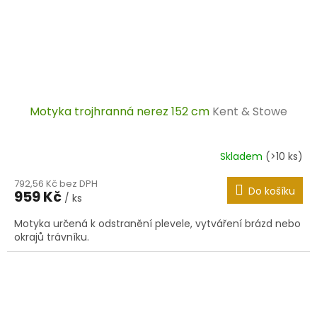
Motyka trojhranná nerez 152 cm
Kent & Stowe
Skladem
(>10 ks)
792,56 Kč bez DPH
Do košíku
959 Kč
/ ks
Motyka určená k odstranění plevele, vytváření brázd nebo
okrajů trávníku.