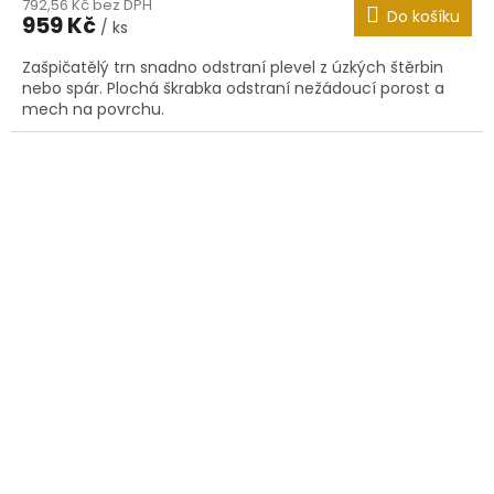
792,56 Kč bez DPH
Do košíku
959 Kč
/ ks
Zašpičatělý trn snadno odstraní plevel z úzkých štěrbin
nebo spár. Plochá škrabka odstraní nežádoucí porost a
mech na povrchu.