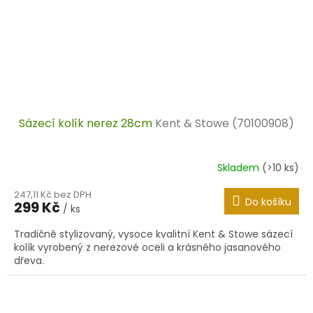
Sázecí kolík nerez 28cm
Kent & Stowe (70100908)
Skladem
(>10 ks)
247,11 Kč bez DPH
Do košíku
299 Kč
/ ks
Tradičně stylizovaný, vysoce kvalitní Kent & Stowe sázecí
kolík vyrobený z nerezové oceli a krásného jasanového
dřeva.