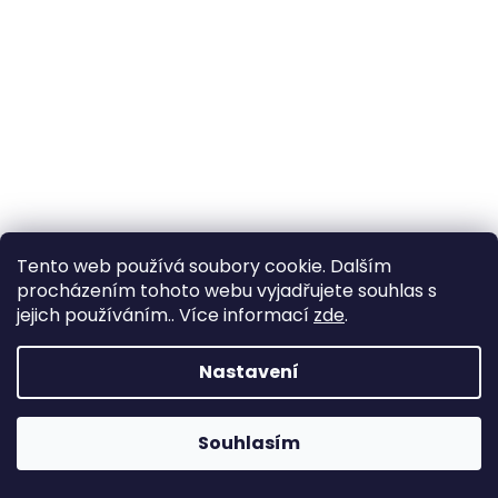
Tento web používá soubory cookie. Dalším
procházením tohoto webu vyjadřujete souhlas s
jejich používáním.. Více informací
zde
.
Trojzubý kypřič půdy nerez 28 cm
Kent & Stowe
(70100087)
Nastavení
Skladem
(>10 ks)
Souhlasím
247,11 Kč bez DPH
Do košíku
299 Kč
/ ks