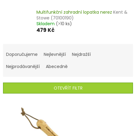
Multifunkční zahradní lopatka nerez
Kent &
Stowe (70100190)
Skladem
(>10 ks)
479 Kč
Ř
a
Doporučujeme
Nejlevnější
Nejdražší
z
e
Nejprodávanější
Abecedně
n
í
p
OTEVŘÍT FILTR
r
o
V
d
ý
u
p
k
i
t
s
ů
p