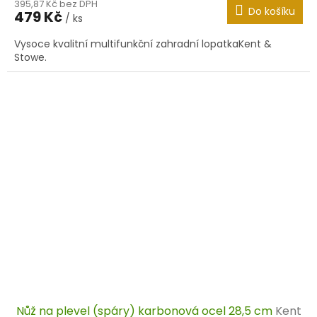
395,87 Kč bez DPH
Do košíku
479 Kč
/ ks
Vysoce kvalitní multifunkční zahradní lopatkaKent &
Stowe.
Nůž na plevel (spáry) karbonová ocel 28,5 cm
Kent