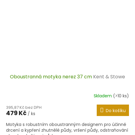
Oboustranná motyka nerez 37 cm
Kent & Stowe
Skladem
(>10 ks)
395,87 Kč bez DPH
Do košíku
479 Kč
/ ks
Motyka s robustním oboustranným designem pro účinné
drcení a kypření zhutnělé půdy, vršení půdy, odstraňování