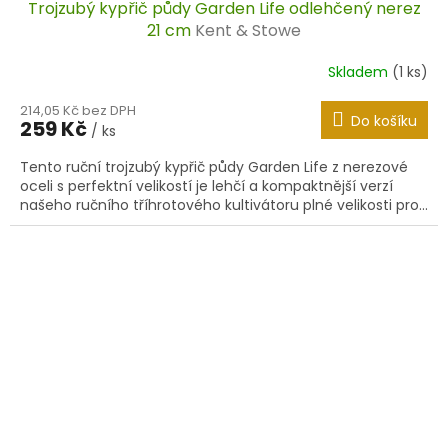
Trojzubý kypřič půdy Garden Life odlehčený nerez
21 cm
Kent & Stowe
Skladem
(1 ks)
214,05 Kč bez DPH
Do košíku
259 Kč
/ ks
Tento ruční trojzubý kypřič půdy Garden Life z nerezové
oceli s perfektní velikostí je lehčí a kompaktnější verzí
našeho ručního tříhrotového kultivátoru plné velikosti pro...