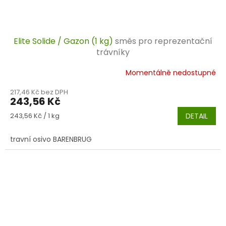
Elite Solide / Gazon (1 kg)
směs pro reprezentační
trávníky
Momentálně nedostupné
217,46 Kč bez DPH
243,56 Kč
Měrná
243,56 Kč / 1 kg
DETAIL
cena:
travní osivo BARENBRUG