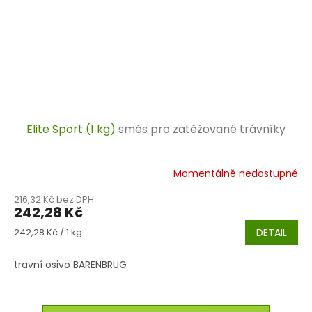
Elite Sport (1 kg)
směs pro zatěžované trávníky
Momentálně nedostupné
216,32 Kč bez DPH
242,28 Kč
Měrná
242,28 Kč / 1 kg
DETAIL
cena:
travní osivo BARENBRUG