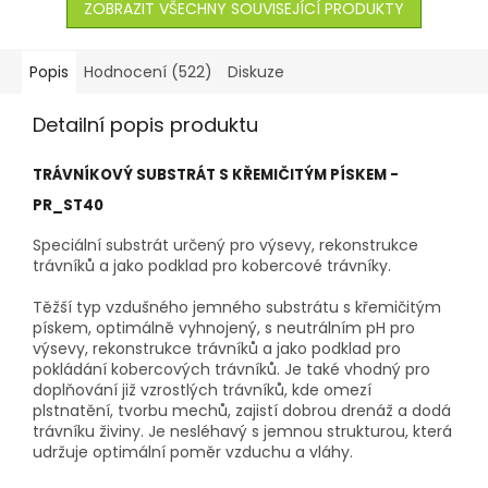
ZOBRAZIT VŠECHNY SOUVISEJÍCÍ PRODUKTY
Popis
Hodnocení (522)
Diskuze
Detailní popis produktu
TRÁVNÍKOVÝ SUBSTRÁT S KŘEMIČITÝM PÍSKEM -
PR_ST40
Speciální substrát určený pro výsevy, rekonstrukce
trávníků a jako podklad pro kobercové trávníky.
Těžší typ vzdušného jemného substrátu s křemičitým
pískem, optimálně vyhnojený, s neutrálním pH pro
výsevy, rekonstrukce trávníků a jako podklad pro
pokládání kobercových trávníků. Je také vhodný pro
doplňování již vzrostlých trávníků, kde omezí
plstnatění, tvorbu mechů, zajistí dobrou drenáž a dodá
trávníku živiny. Je nesléhavý s jemnou strukturou, která
udržuje optimální poměr vzduchu a vláhy.