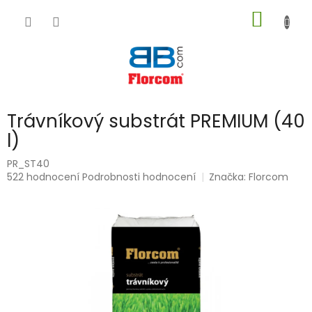
Přejít
NÁKUP
na
obsah
KOŠÍK
Trávníkový substrát PREMIUM (40
l)
PR_ST40
Průměrné
522 hodnocení
Podrobnosti hodnocení
Značka:
Florcom
hodnocení
produktu
je
5,0
z
5
hvězdiček.