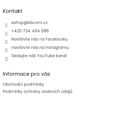
p
a
Kontakt
t
í
eshop
@
bbcom.cz
+420 734 494 086
Navštivte nás na Facebooku
navštivte nás na instagramu
Sledujte náš YouTube kanál
Informace pro vás
Obchodní podmínky
Podmínky ochrany osobních údajů