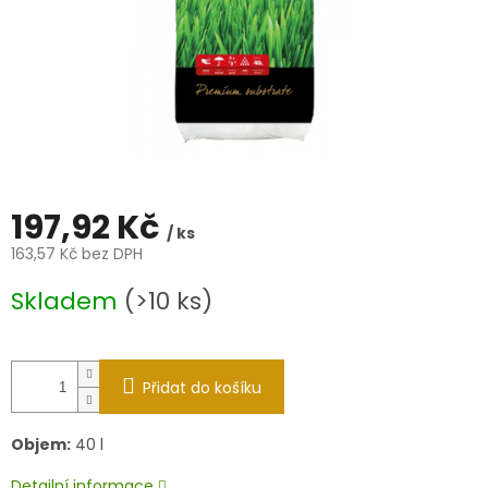
197,92 Kč
/ ks
163,57 Kč bez DPH
Měrná
Skladem
(>10 ks)
cena:
Přidat do košíku
Objem:
40 l
Detailní informace