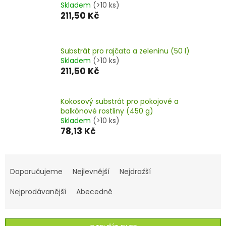
Skladem
(>10 ks)
211,50 Kč
Substrát pro rajčata a zeleninu (50 l)
Skladem
(>10 ks)
211,50 Kč
Kokosový substrát pro pokojové a
balkónové rostliny (450 g)
Skladem
(>10 ks)
78,13 Kč
Ř
a
Doporučujeme
Nejlevnější
Nejdražší
z
e
Nejprodávanější
Abecedně
n
í