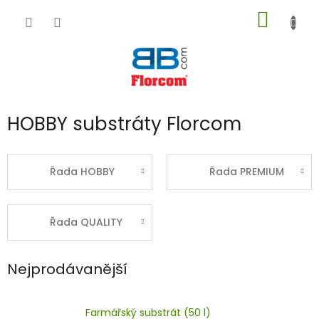
Přejít
NÁKUP
na
obsah
KOŠÍK
HOBBY substráty Florcom
Řada HOBBY
Řada PREMIUM
Řada QUALITY
Nejprodávanější
Farmářský substrát (50 l)