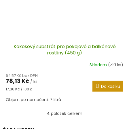
Kokosový substrát pro pokojové a balkónové
rostliny (450 g)
Skladem
(>10 ks)
64,57 Kč bez DPH
78,13 Kč
/ ks
Do košíku
Měrná
17,36 Kč / 100 g
cena:
Objem po namočení: 7 litrů
4
položek celkem
O
v
l