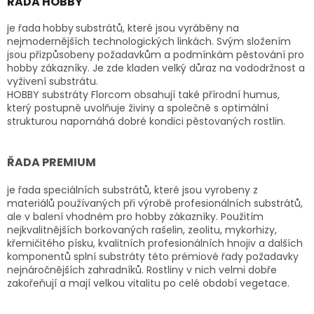
ŘADA HOBBY
á
d
je řada
hobby
substrátů, které
jsou vyráběny na
a
nejmodernějších technologických linkách. Svým složením
c
jsou přizpůsobeny požadavkům a podmínkám pěstování pro
í
hobby zákazníky. Je zde kladen velký důraz na vododržnost a
p
vyživení substrátu.
r
HOBBY substráty Florcom obsahují také přírodní humus,
v
který postupně uvolňuje živiny a společně s optimální
k
strukturou napomáhá dobré kondici pěstovaných rostlin.
y
v
ý
ŘADA PREMIUM
p
i
je řada speciálních substrátů, které jsou vyrobeny z
s
materiálů používaných při výrobě profesionálních substrátů,
u
ale v balení vhodném pro hobby zákazníky. Použitím
nejkvalitnějších borkovaných rašelin, zeolitu, mykorhizy,
křemičitého písku, kvalitních profesionálních hnojiv a dalších
komponentů splní substráty této prémiové řady požadavky
nejnáročnějších zahradníků. Rostliny v nich velmi dobře
zakořeňují a mají velkou vitalitu po celé období vegetace.