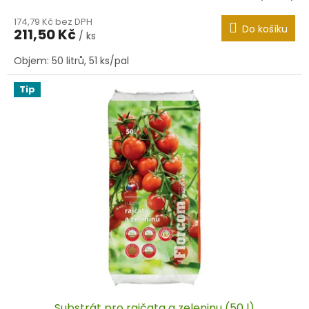
174,79 Kč bez DPH
Do košíku
211,50 Kč
/ ks
Objem: 50 litrů, 51 ks/pal
Tip
Substrát pro rajčata a zeleninu (50 l)