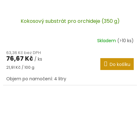
Kokosový substrát pro orchideje (350 g)
Skladem
(>10 ks)
63,36 Kč bez DPH
76,67 Kč
/ ks
Do košíku
Měrná
21,91 Kč / 100 g
cena:
Objem po namočení: 4 litry