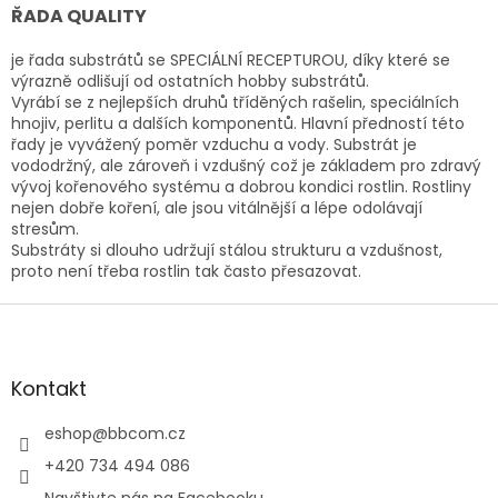
ŘADA QUALITY
je řada substrátů se SPECIÁLNÍ RECEPTUROU, díky které se
výrazně odlišují od ostatních hobby substrátů.
Vyrábí se z nejlepších druhů tříděných rašelin, speciálních
hnojiv, perlitu a dalších komponentů. Hlavní p
ředností této
řady je vyvážený poměr vzduchu a vody. Substrát je
vododržný, ale zároveň i vzdušný což je základem pro zdravý
vývoj kořenového systému a dobrou kondici rostlin. Rostliny
nejen dobře koření, ale jsou vitálnější a lépe odolávají
stresům.
Substráty si dlouho udržují stálou strukturu a vzdušnost,
proto není třeba rostlin tak často přesazovat.
Z
á
p
a
Kontakt
t
í
eshop
@
bbcom.cz
+420 734 494 086
Navštivte nás na Facebooku