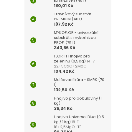
EXTENZIVNÍ (45 l)
180,01 Kč
Trávníkový substrát
PREMIUM (40 l)
197,92 Kč
MYKOFLOR - univerzální
substrát s mykorhizou
PROFI (75 l)
343,66 Kč
FLORFIT Hnojivo pro
zeleninu (0,5 kg)
14-7-
22+5CaO+2MgO
104,42 Kč
Mulčovací kůra - SMRK (70
l)
132,50 Kč
Hnojivo pro bobuloviny (1
kg)
35,34 Kč
Hnojivo Universol Blue (0,5
kg / 1 kg)
18-11-
18+2,5MgO+TE
90,75 Kč