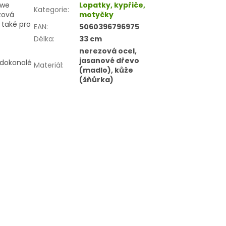
owe
Lopatky, kypřiče,
Kategorie
:
zová
motyčky
 také pro
EAN
:
5060396796975
Délka
:
33 cm
nerezová ocel,
jasanové dřevo
 dokonalé
Materiál
:
(madlo), kůže
(šňůrka)