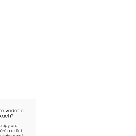
e vědět o
kách?
e tipy pro
ání a akční
 jako první.