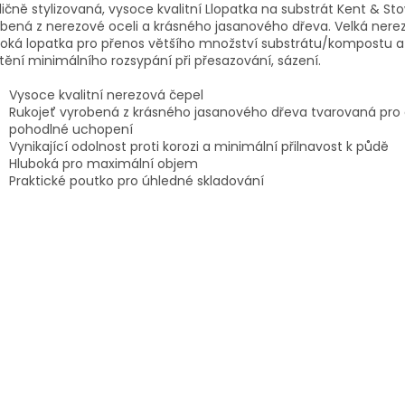
ičně stylizovaná, vysoce kvalitní Llopatka na substrát Kent & St
bená z nerezové oceli a krásného jasanového dřeva. Velká nere
oká lopatka pro přenos většího množství substrátu/kompostu a
štění minimálního rozsypání při přesazování, sázení.
Vysoce kvalitní nerezová čepel
Rukojeť vyrobená z krásného jasanového dřeva tvarovaná pro
pohodlné uchopení
Vynikající odolnost proti korozi a minimální přilnavost k půdě
Hluboká pro maximální objem
Praktické poutko pro úhledné skladování