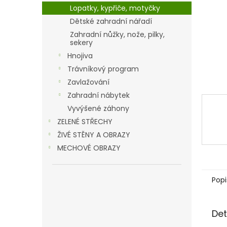
n
Lopatky, kypřiče, motyčky
e
Dětské zahradní nářadí
l
Zahradní nůžky, nože, pilky,
sekery
Hnojiva
Trávníkový program
Zavlažování
Zahradní nábytek
Vyvýšené záhony
ZELENÉ STŘECHY
ŽIVÉ STĚNY A OBRAZY
MECHOVÉ OBRAZY
Popi
Det