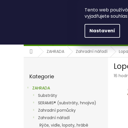
Přejít
+420 734 494 086
eshop@bbcom.cz
na
Tento web používá
obsah
vyjadřujete souhlas
Nastavení
ZAHRADA
ZELENÉ STŘECHY
ŽIVÉ STĚNY A
Domů
ZAHRADA
Zahradní nářadí
Lopa
P
Lop
o
Přeskočit
s
Průmě
Kategorie
16 hod
kategorie
t
hodnoc
r
produk
ZAHRADA
a
je
Substráty
n
5,0
z
SERAMIS® (substráty, hnojiva)
n
5
í
Zahradní pomůcky
hvězdič
p
Zahradní nářadí
a
Rýče, vidle, lopaty, hrábě