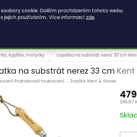
OBCHODNÍ PODMÍNKY
PODMÍNKY OCHRANY OSOBNÍCH ÚDAJ
 soubory cookie. Dalším procházením tohoto webu
 s jejich používáním.. Více informací
zde
.
HLEDAT
 OBRAZY
MECHOVÉ OBRAZY
Kontakty
Hodnocení 
tky, kypřiče, motyčky
Lopatka na substrát nerez 33 cm
Ken
atka na substrát nerez 33 cm
Kent
rné
nocení
Podrobnosti hodnocení
Značka:
Kent & Stowe
ení
479
tu
395,87 
Měrná
Skl
cena:
ek.