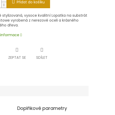
Přidat do košíku
 stylizovaná, vysoce kvalitní Lopatka na substrát
Stowe vyrobená z nerezové oceli a krásného
ého dřeva.
í informace
ZEPTAT SE
SDÍLET
Doplňkové parametry