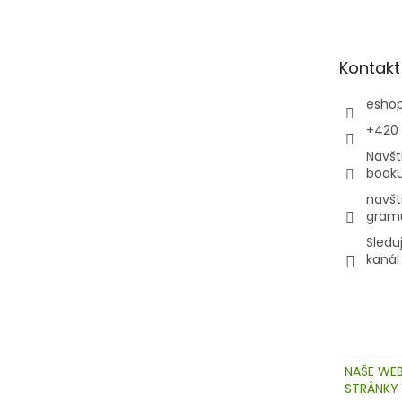
p
a
t
Kontakt
í
esho
+420
Navšt
book
navšt
gram
Sledu
kanál
NAŠE WE
STRÁNKY