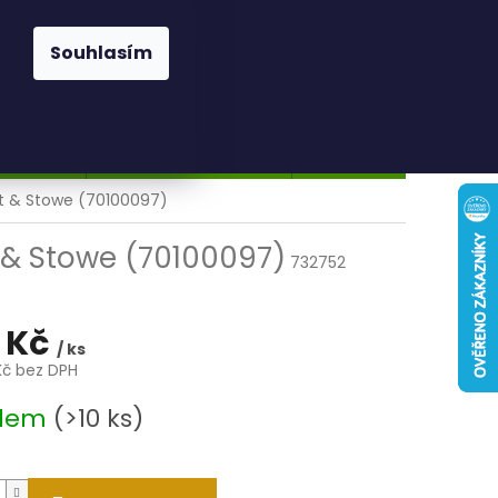
Ů
Přihlášení
Souhlasím
NÁKUPNÍ
Prázdný košík
KOŠÍK
obchodu
Obchodní podmínky
Moje objednávka
t & Stowe (70100097)
 & Stowe (70100097)
732752
 Kč
/ ks
Kč bez DPH
adem
(>10 ks)