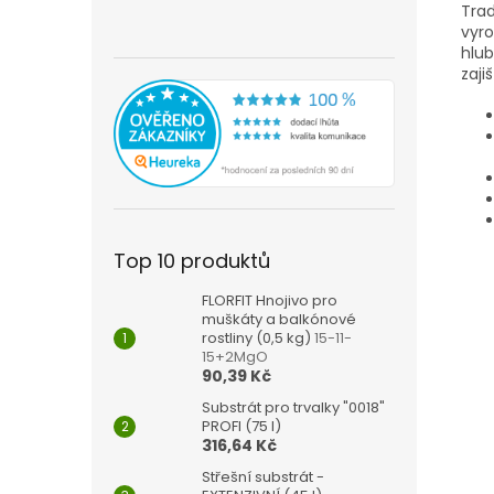
Trad
vyro
hlub
zaji
Top 10 produktů
FLORFIT Hnojivo pro
muškáty a balkónové
rostliny (0,5 kg)
15-11-
15+2MgO
90,39 Kč
Substrát pro trvalky "0018"
PROFI (75 l)
316,64 Kč
Střešní substrát -