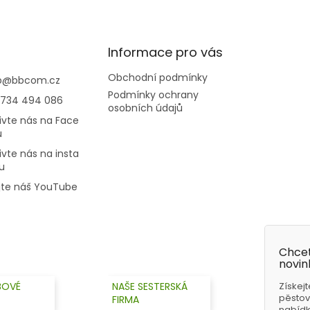
Informace pro vás
Obchodní podmínky
p
@
bbcom.cz
Podmínky ochrany
 734 494 086
osobních údajů
ivte nás na Face
u
ivte nás na insta
u
jte náš YouTube
Chcet
novin
BOVÉ
NAŠE SESTERSKÁ
Získejt
pěstov
FIRMA
nabídky