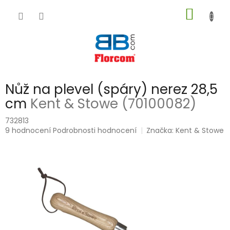
Přejít
NÁKUP
na
obsah
KOŠÍK
Nůž na plevel (spáry) nerez 28,5
cm
Kent & Stowe (70100082)
732813
Průměrné
9 hodnocení
Podrobnosti hodnocení
Značka:
Kent & Stowe
hodnocení
produktu
je
5,0
z
5
hvězdiček.