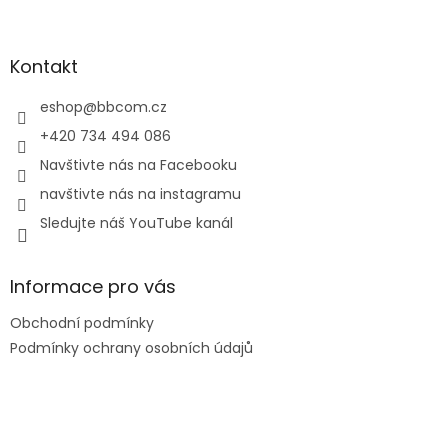
Z
á
p
a
Kontakt
t
í
eshop
@
bbcom.cz
+420 734 494 086
Navštivte nás na Facebooku
navštivte nás na instagramu
Sledujte náš YouTube kanál
Informace pro vás
Obchodní podmínky
Podmínky ochrany osobních údajů