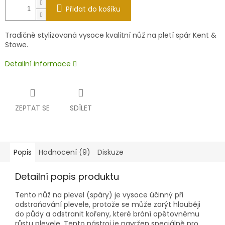
Přidat do košíku
Tradičně stylizovaná vysoce kvalitní nůž na pletí spár Kent &
Stowe.
Detailní informace
ZEPTAT SE
SDÍLET
Popis
Hodnocení (9)
Diskuze
Detailní popis produktu
Tento nůž na plevel (spáry) je vysoce účinný při
odstraňování plevele, protože se může zarýt hlouběji
do půdy a odstranit kořeny, které brání opětovnému
růstu plevele. Tento nástroj je navržen speciálně pro