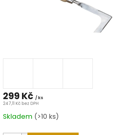
299 Kč
/ ks
247,11 Kč bez DPH
Měrná
Skladem
(>10 ks)
cena: