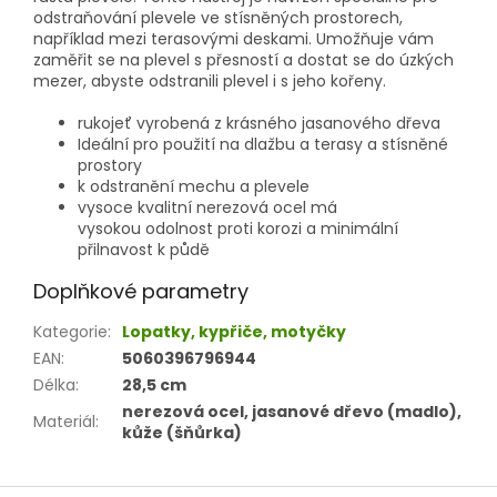
odstraňování plevele ve stísněných prostorech,
například mezi terasovými deskami. Umožňuje vám
zaměřit se na plevel s přesností a dostat se do úzkých
mezer, abyste odstranili plevel i s jeho kořeny.
rukojeť vyrobená z krásného jasanového dřeva
Ideální pro použití na dlažbu a terasy a stísněné
prostory
k odstranění mechu a plevele
vysoce kvalitní nerezová ocel má
vysokou odolnost proti korozi a minimální
přilnavost k půdě
Doplňkové parametry
Kategorie
:
Lopatky, kypřiče, motyčky
EAN
:
5060396796944
Délka
:
28,5 cm
nerezová ocel, jasanové dřevo (madlo),
Materiál
:
kůže (šňůrka)