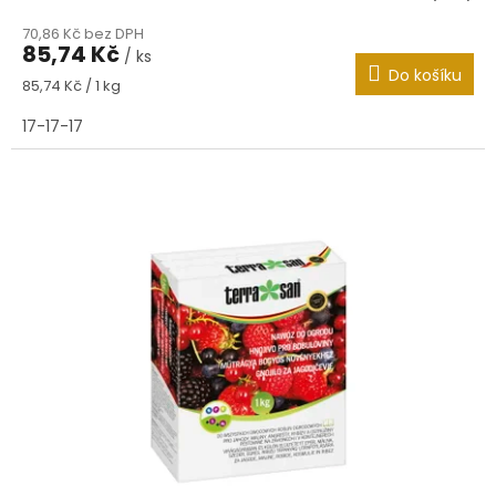
70,86 Kč bez DPH
85,74 Kč
/ ks
Do košíku
Měrná
85,74 Kč / 1 kg
cena:
17-17-17