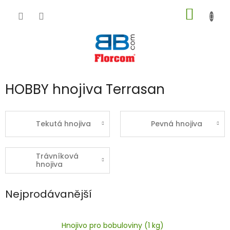
Přejít
NÁKUP
na
obsah
KOŠÍK
HOBBY hnojiva Terrasan
Tekutá hnojiva
Pevná hnojiva
Trávníková
hnojiva
Nejprodávanější
Hnojivo pro bobuloviny (1 kg)