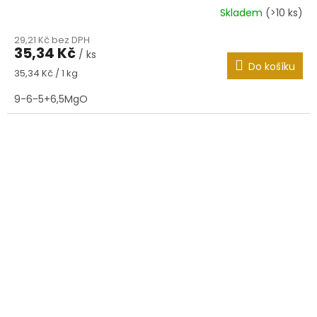
Skladem
(>10 ks)
29,21 Kč bez DPH
35,34 Kč
/ ks
Do košíku
Měrná
35,34 Kč / 1 kg
cena:
9-6-5+6,5MgO