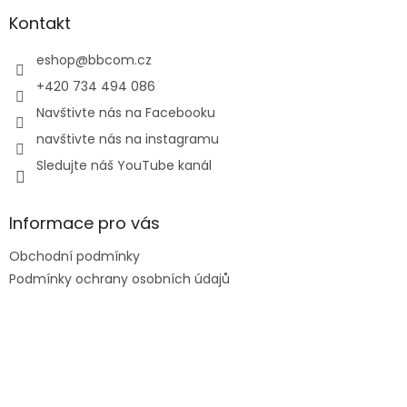
p
r
a
Kontakt
v
t
k
í
eshop
@
bbcom.cz
y
v
+420 734 494 086
ý
Navštivte nás na Facebooku
p
i
navštivte nás na instagramu
s
Sledujte náš YouTube kanál
u
Informace pro vás
Obchodní podmínky
Podmínky ochrany osobních údajů