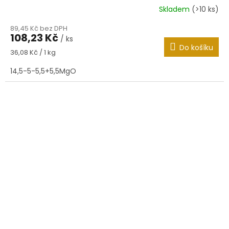
Skladem
(>10 ks)
89,45 Kč bez DPH
108,23 Kč
/ ks
Do košíku
Měrná
36,08 Kč / 1 kg
cena:
14,5-5-5,5+5,5MgO