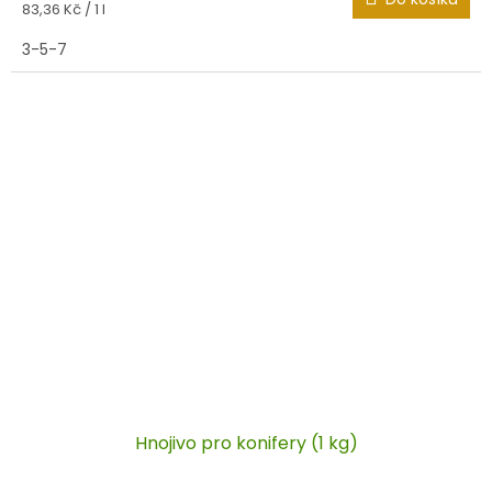
Měrná
83,36 Kč / 1 l
cena:
3-5-7
Hnojivo pro konifery (1 kg)