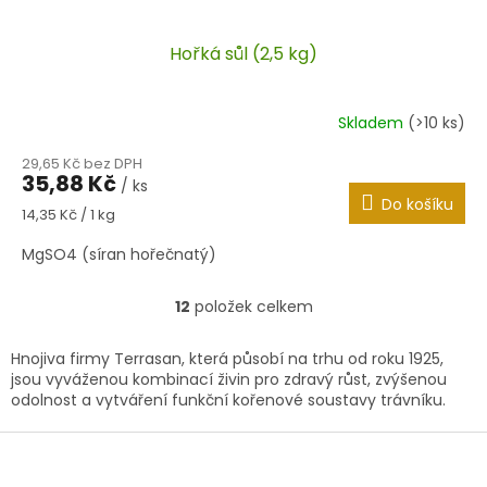
Hořká sůl (2,5 kg)
Skladem
(>10 ks)
29,65 Kč bez DPH
35,88 Kč
/ ks
Do košíku
Měrná
14,35 Kč / 1 kg
cena:
MgSO4 (síran hořečnatý)
12
položek celkem
O
v
l
Hnojiva firmy Terrasan, která působí na trhu od roku 1925,
á
jsou vyváženou kombinací živin pro zdravý růst, zvýšenou
d
odolnost a vytváření funkční kořenové soustavy trávníku.
a
c
Z
í
á
p