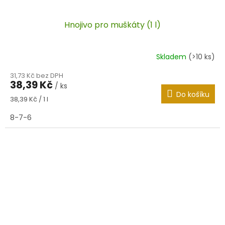
Hnojivo pro muškáty (1 l)
Skladem
(>10 ks)
31,73 Kč bez DPH
38,39 Kč
/ ks
Do košíku
Měrná
38,39 Kč / 1 l
cena:
8-7-6