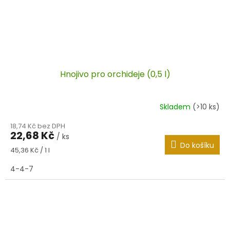
Hnojivo pro orchideje (0,5 l)
Skladem
(>10 ks)
18,74 Kč bez DPH
22,68 Kč
/ ks
Do košíku
Měrná
45,36 Kč / 1 l
cena:
4-4-7