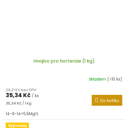
Hnojivo pro hortenzie (1 kg)
Skladem
(>10 ks)
29,21 Kč bez DPH
35,34 Kč
/ ks
Do košíku
Měrná
35,34 Kč / 1 kg
cena:
14-9-14+5,5MgO
Výprodej