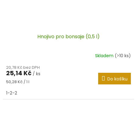
Hnojivo pro bonsaje (0,5 l)
Skladem
(>10 ks)
20,78 Kč bez DPH
25,14 Kč
/ ks
Do košíku
Měrná
50,28 Kč / 1 l
cena:
1-2-2