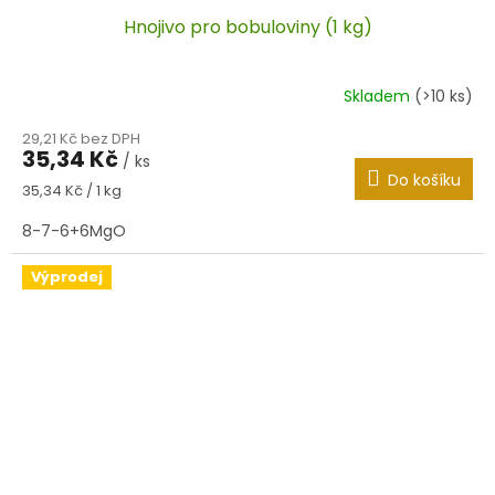
Hnojivo pro bobuloviny (1 kg)
Skladem
(>10 ks)
29,21 Kč bez DPH
35,34 Kč
/ ks
Do košíku
Měrná
35,34 Kč / 1 kg
cena:
8-7-6+6MgO
Výprodej