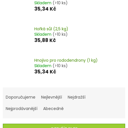
Skladem
(>10 ks)
35,34 Kč
Hořká sůl (2,5 kg)
Skladem
(>10 ks)
35,88 Kč
Hnojivo pro rododendrony (1 kg)
Skladem
(>10 ks)
35,34 Kč
Ř
a
Doporučujeme
Nejlevnější
Nejdražší
z
e
Nejprodávanější
Abecedně
n
í