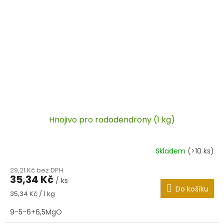
Hnojivo pro rododendrony (1 kg)
Skladem
(>10 ks)
29,21 Kč bez DPH
35,34 Kč
/ ks
Do košíku
Měrná
35,34 Kč / 1 kg
cena:
9-5-6+6,5MgO