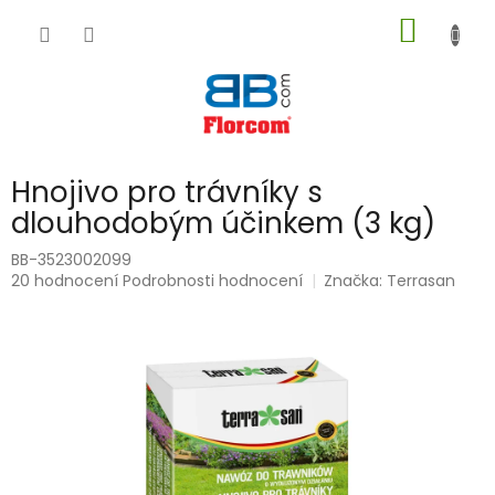
Přejít
NÁKUP
na
obsah
KOŠÍK
Hnojivo pro trávníky s
dlouhodobým účinkem (3 kg)
BB-3523002099
Průměrné
20 hodnocení
Podrobnosti hodnocení
Značka:
Terrasan
hodnocení
produktu
je
5,0
z
5
hvězdiček.