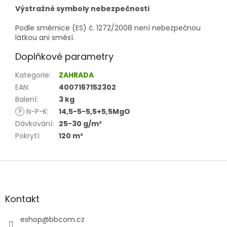
Výstražné symboly nebezpečnosti
Podle směrnice (ES) č. 1272/2008 není nebezpečnou
látkou ani směsí.
Doplňkové parametry
Kategorie
:
ZAHRADA
EAN
:
4007167152302
Balení
:
3 kg
?
N-P-K
:
14,5-5-5,5+5,5MgO
Dávkování
:
25-30 g/m²
Pokrytí
:
120 m²
Z
á
p
a
Kontakt
t
í
eshop
@
bbcom.cz