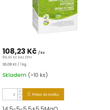
108,23 Kč
/ ks
89,45 Kč bez DPH
Měrná
36,08 Kč / 1 kg
cena:
Skladem
(>10 ks)
Přidat do košíku
14,5-5-5,5+5,5MgO