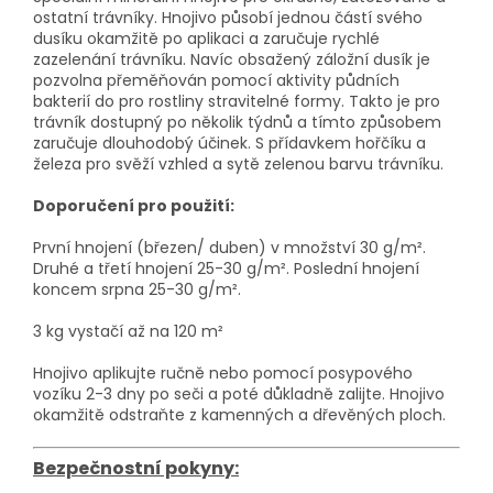
ostatní trávníky. Hnojivo působí jednou částí svého
dusíku okamžitě po aplikaci a zaručuje rychlé
zazelenání trávníku. Navíc obsažený záložní dusík je
pozvolna přeměňován pomocí aktivity půdních
bakterií do pro rostliny stravitelné formy. Takto je pro
trávník dostupný po několik týdnů a tímto způsobem
zaručuje dlouhodobý účinek. S přídavkem hořčíku a
železa pro svěží vzhled a sytě zelenou barvu trávníku.
Doporučení pro použití:
První hnojení (březen/ duben) v množství 30 g/m².
Druhé a třetí hnojení 25-30 g/m². Poslední hnojení
koncem srpna 25-30 g/m².
3 kg vystačí až na 120 m²
Hnojivo aplikujte ručně nebo pomocí posypového
vozíku 2-3 dny po seči a poté důkladně zalijte. Hnojivo
okamžitě odstraňte z kamenných a dřevěných ploch.
Bezpečnostní pokyny: