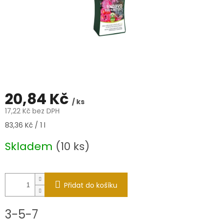
20,84 Kč
/ ks
17,22 Kč bez DPH
Měrná
83,36 Kč / 1 l
cena:
Skladem
(10 ks)
Přidat do košíku
3-5-7