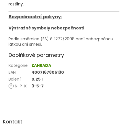
rostliny.
Bezpečnostní pokyny:
Výstražné symboly nebezpečnosti
Podle směrnice (ES) č. 1272/2008 není nebezpečnou
látkou ani směsí.
Doplňkové parametry
Kategorie
:
ZAHRADA
EAN
:
4007167805130
Balení
:
0,25 l
?
N-P-K
:
3-5-7
Z
á
p
a
Kontakt
t