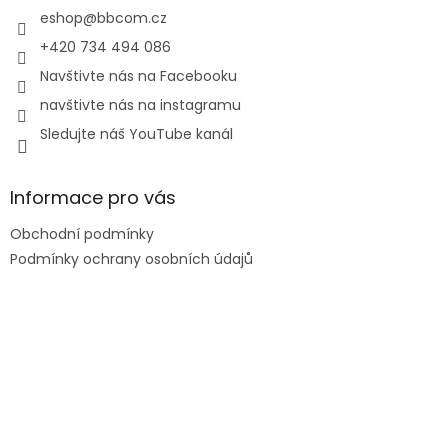
í
eshop
@
bbcom.cz
+420 734 494 086
Navštivte nás na Facebooku
navštivte nás na instagramu
Sledujte náš YouTube kanál
Informace pro vás
Obchodní podmínky
Podmínky ochrany osobních údajů