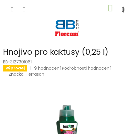
Přejít
NÁKUP
na
obsah
KOŠÍK
Hnojivo pro kaktusy (0,25 l)
BB-3127301061
Průměrné
9 hodnocení
Podrobnosti hodnocení
Výprodej
hodnocení
Značka:
Terrasan
produktu
je
5,0
z
5
hvězdiček.