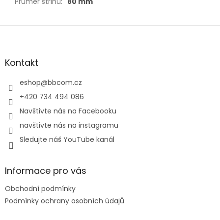
Průměr střihu
:
80 mm
Z
á
p
a
Kontakt
t
í
eshop
@
bbcom.cz
+420 734 494 086
Navštivte nás na Facebooku
navštivte nás na instagramu
Sledujte náš YouTube kanál
Informace pro vás
Obchodní podmínky
Podmínky ochrany osobních údajů