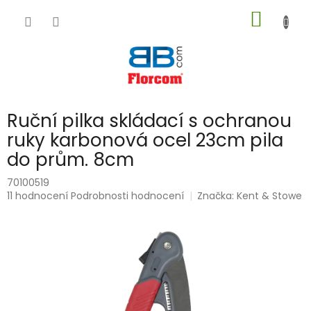
Přejít
NÁKUP
na
obsah
KOŠÍK
Ruční pilka skládací s ochranou
ruky karbonová ocel 23cm pila
do prům. 8cm
70100519
Průměrné
11 hodnocení
Podrobnosti hodnocení
Značka:
Kent & Stowe
hodnocení
produktu
je
5,0
z
5
hvězdiček.