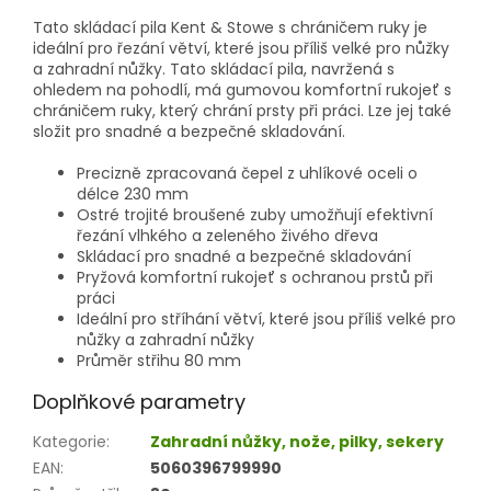
Tato skládací pila Kent & Stowe s chráničem ruky je
ideální pro řezání větví, které jsou příliš velké pro nůžky
a zahradní nůžky. Tato skládací pila, navržená s
ohledem na pohodlí, má gumovou komfortní rukojeť s
chráničem ruky, který chrání prsty při práci. Lze jej také
složit pro snadné a bezpečné skladování.
Precizně zpracovaná čepel z uhlíkové oceli o
délce 230 mm
Ostré trojité broušené zuby umožňují efektivní
řezání vlhkého a zeleného živého dřeva
Skládací pro snadné a bezpečné skladování
Pryžová komfortní rukojeť s ochranou prstů při
práci
Ideální pro stříhání větví, které jsou příliš velké pro
nůžky a zahradní nůžky
Průměr střihu 80 mm
Doplňkové parametry
Kategorie
:
Zahradní nůžky, nože, pilky, sekery
EAN
:
5060396799990