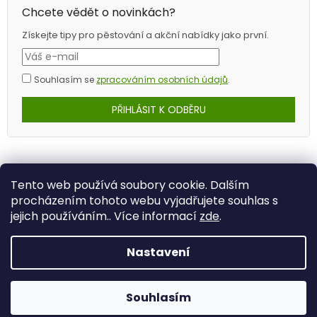
Chcete vědět o novinkách?
Získejte tipy pro pěstování a akční nabídky jako první.
Souhlasím se
zpracováním osobních údajů
.
PŘIHLÁSIT K ODBĚRU
Tento web používá soubory cookie. Dalším
procházením tohoto webu vyjadřujete souhlas s
jejich používáním.. Více informací
zde
.
Nastavení
Vytvořil Shoptet
Souhlasím
Copyright 2026
BB Com s.r.o.
. Všechna práva vyhrazena.