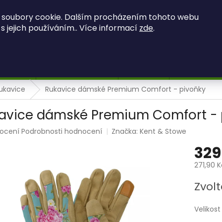
OBCHODNÍ PODMÍNKY
PODMÍNKY OCHRANY OSOBNÍCH ÚDAJ
 soubory cookie. Dalším procházením tohoto webu
 s jejich používáním.. Více informací
zde
.
HLEDAT
 OBRAZY
MECHOVÉ OBRAZY
Kontakty
Hodnocení 
ukavice
Rukavice dámské Premium Comfort - pivoňky
avice dámské Premium Comfort - 
rné
ocení
Podrobnosti hodnocení
Značka:
Kent & Stowe
ení
329
tu
271,90 
Měrná
Zvolt
cena:
ek.
Velikost