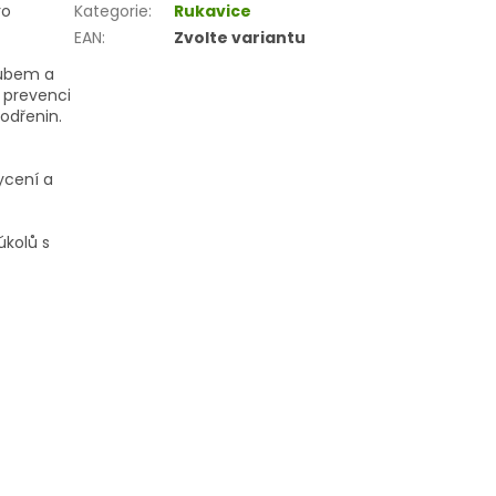
ro
Kategorie
:
Rukavice
EAN
:
Zvolte variantu
oubem a
 prevenci
odřenin.
ycení a
úkolů s