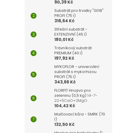
90,39 Kč
Substrát pro trvalky "0018"
PROFI (75 l)
316,64 Kč
Střešní substrát -
EXTENZIVNÍ (45 l)
180,01 Kč
Trávníkový substrát
PREMIUM (40 l)
197,92 Kč
MYKOFLOR - univerzální
substrát s mykorhizou
PROFI (75 l)
343,66 Kč
FLORFIT Hnojivo pro
zeleninu (0,5 kg)
14-7-
22+5CaO+2MgO
104,42 Kč
Mulčovací kůra - SMRK (70
l)
132,50 Kč
Hnojivo pro bobuloviny (1