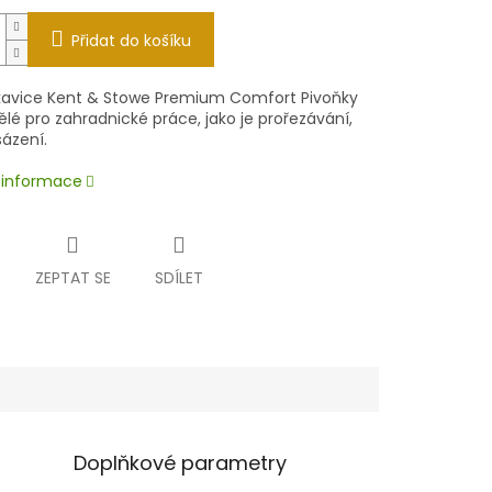
Přidat do košíku
kavice Kent & Stowe Premium Comfort Pivoňky
ělé pro zahradnické práce, jako je prořezávání,
sázení.
í informace
ZEPTAT SE
SDÍLET
Doplňkové parametry