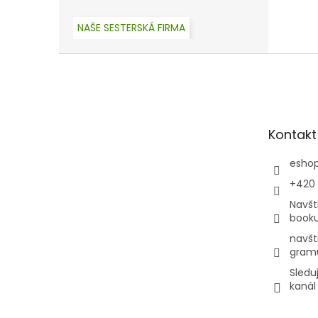
NAŠE SESTERSKÁ FIRMA
Z
á
p
a
t
Kontakt
í
esho
+420
Navšt
book
navšt
gram
Sledu
kanál