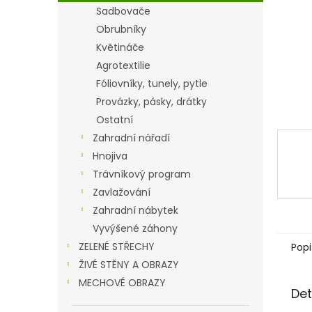
n
Sadbovače
e
Obrubníky
l
Květináče
Agrotextilie
Fóliovníky, tunely, pytle
Provázky, pásky, drátky
Ostatní
Zahradní nářadí
Hnojiva
Trávníkový program
Zavlažování
Zahradní nábytek
Vyvýšené záhony
ZELENÉ STŘECHY
Popi
ŽIVÉ STĚNY A OBRAZY
MECHOVÉ OBRAZY
Det