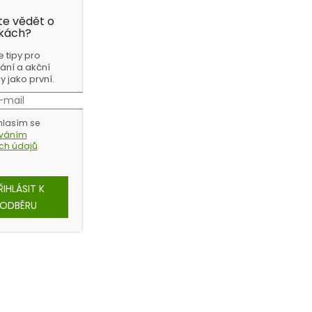
e vědět o
kách?
e tipy pro
ání a akční
 jako první.
lasím se
ováním
ch údajů
ŘIHLÁSIT K
ODBĚRU