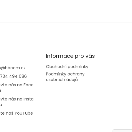
Informace pro vás
Obchodní podmínky
p
@
bbcom.cz
Podmínky ochrany
 734 494 086
osobních údajů
ivte nás na Face
u
ivte nás na insta
u
jte náš YouTube