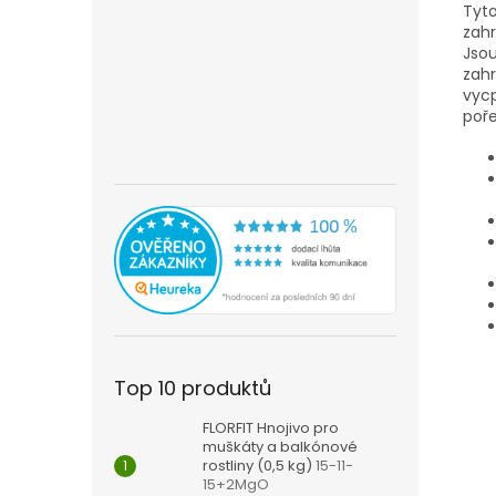
Tyto
zahr
Jsou
zah
vycp
poře
Top 10 produktů
FLORFIT Hnojivo pro
muškáty a balkónové
rostliny (0,5 kg)
15-11-
15+2MgO