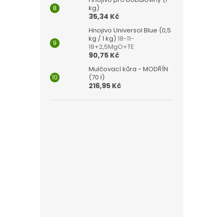
kg)
35,34 Kč
Hnojivo Universol Blue (0,5
kg / 1 kg)
18-11-
18+2,5MgO+TE
90,75 Kč
Mulčovací kůra - MODŘÍN
(70 l)
216,95 Kč