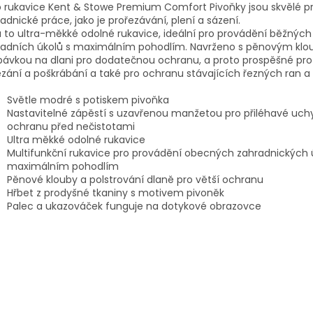
 rukavice Kent & Stowe Premium Comfort Pivoňky jsou skvělé p
adnické práce, jako je prořezávání, plení a sázení.
 to ultra-měkké odolné rukavice, ideální pro provádění běžných
radních úkolů s maximálním pohodlím. Navrženo s pěnovým kl
ávkou na dlani pro dodatečnou ochranu, a proto prospěšné pro
zání a poškrábání a také pro ochranu stávajících řezných ran a 
Světle modré s potiskem pivoňka
Nastavitelné zápěstí s uzavřenou manžetou pro přiléhavé uch
ochranu před nečistotami
Ultra měkké odolné rukavice
Multifunkční rukavice pro provádění obecných zahradnických 
maximálním pohodlím
Pěnové klouby a polstrování dlaně pro větší ochranu
Hřbet z prodyšné tkaniny s motivem pivoněk
Palec a ukazováček funguje na dotykové obrazovce