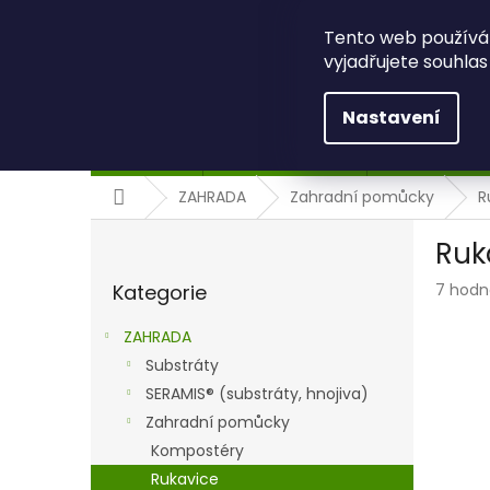
Přejít
+420 734 494 086
eshop@bbcom.cz
na
Tento web používá
obsah
vyjadřujete souhlas
Nastavení
ZAHRADA
ZELENÉ STŘECHY
ŽIVÉ STĚNY A
Domů
ZAHRADA
Zahradní pomůcky
R
P
Ruk
o
Přeskočit
s
Průmě
Kategorie
7 hodn
kategorie
t
hodnoc
r
produk
ZAHRADA
a
je
Substráty
n
5,0
z
SERAMIS® (substráty, hnojiva)
n
5
í
Zahradní pomůcky
hvězdič
p
Kompostéry
a
Rukavice