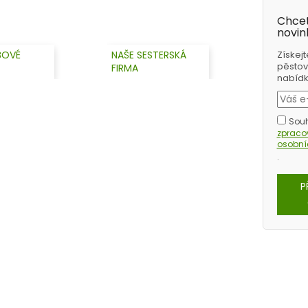
Chcet
novin
BOVÉ
NAŠE SESTERSKÁ
Získejt
pěstov
FIRMA
nabídky
Souh
zprac
osobní
.
P