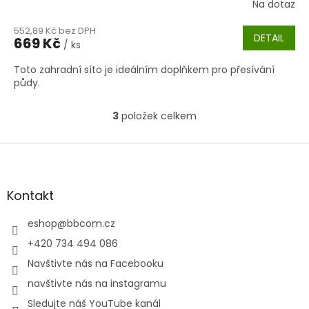
Na dotaz
552,89 Kč bez DPH
DETAIL
669 Kč
/ ks
Toto zahradní síto je ideálním doplňkem pro přesívání
půdy.
3
položek celkem
O
v
l
Z
á
á
d
p
a
a
Kontakt
c
t
í
í
eshop
@
bbcom.cz
p
r
+420 734 494 086
v
Navštivte nás na Facebooku
k
y
navštivte nás na instagramu
v
Sledujte náš YouTube kanál
ý