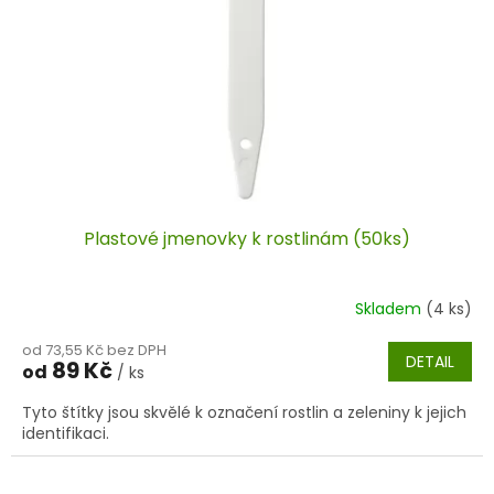
r
o
d
u
k
t
ů
Plastové jmenovky k rostlinám (50ks)
Skladem
(4 ks)
od 73,55 Kč bez DPH
DETAIL
89 Kč
od
/ ks
Tyto štítky jsou skvělé k označení rostlin a zeleniny k jejich
identifikaci.