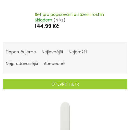
Set pro popisování a sázení rostlin
Skladem
(4 ks)
144,99 Kč
Ř
a
Doporučujeme
Nejlevnější
Nejdražší
z
e
Nejprodávanější
Abecedně
n
í
p
OTEVŘÍT FILTR
r
o
V
d
ý
u
p
k
i
t
s
ů
p