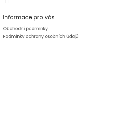
p
i
s
Informace pro vás
u
Obchodní podmínky
Podmínky ochrany osobních údajů