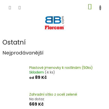
Přejít
NÁKUP
na
obsah
KOŠÍK
Ostatní
Nejprodávanější
Plastové jmenovky k rostlinám (50ks)
Skladem
(4 ks)
89 Kč
od
Zahradní sítko z oceli zelené
Na dotaz
669 Kč