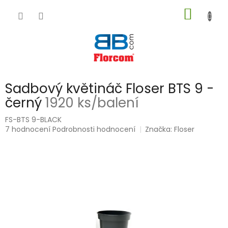
Přejít
NÁKUP
na
obsah
KOŠÍK
Sadbový květináč Floser BTS 9 -
černý
1920 ks/balení
FS-BTS 9-BLACK
Průměrné
7 hodnocení
Podrobnosti hodnocení
Značka:
Floser
hodnocení
produktu
je
5,0
z
5
hvězdiček.