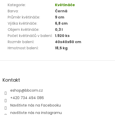
Kategorie
:
Květináče
Barva
:
Černá
Průměr květináče
:
9 cm
Výška květináče
:
6,8 cm
Objem květináče
:
0,3 l
Počet květináčů v balení
:
1.920 ks
Rozměr balení
:
40x40x60 cm
Hmotnost balení
:
18,5 kg
Z
á
p
a
Kontakt
t
í
eshop
@
bbcom.cz
+420 734 494 086
Navštivte nás na Facebooku
navštivte nás na instagramu