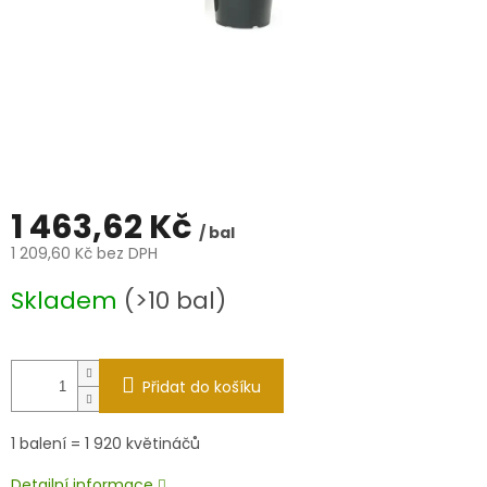
1 463,62 Kč
/ bal
1 209,60 Kč bez DPH
Měrná
Skladem
(>10 bal)
cena:
Přidat do košíku
1 balení = 1 920 květináčů
Detailní informace