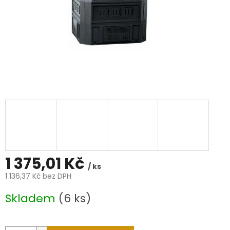
1 375,01 Kč
/ ks
1 136,37 Kč bez DPH
Měrná
Skladem
(6 ks)
cena: