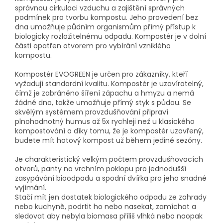
správnou cirkulaci vzduchu a zajištění správných
podmínek pro tvorbu kompostu. Jeho provedení bez
dna umožňuje půdním organismům přímý přístup k
biologicky rozložitelnému odpadu. Kompostér je v dolní
části opatřen otvorem pro vybírání vzniklého
kompostu.
Kompostér EVOGREEN je určen pro zákazníky, kteří
vyžadují standardní kvalitu. Kompostér je uzavíratelný,
čímž je zabráněno šíření zápachu a hmyzu a nemá
žádné dno, takže umožňuje přímý styk s půdou. Se
skvělým systémem provzdušňování připraví
plnohodnotný humus až 5x rychleji než u klasického
kompostování a díky tomu, že je kompostér uzavřený,
budete mít hotový kompost už během jediné sezóny.
Je charakteristický velkým počtem provzdušňovacích
otvorů, panty na vrchním poklopu pro jednodušší
zasypávání bioodpadu a spodní dvířka pro jeho snadné
vyjímání.
Stačí mít jen dostatek biologického odpadu ze zahrady
nebo kuchyně, podrtit ho nebo nasekat, zamíchat a
sledovat aby nebyla biomasa příliš vlhká nebo naopak