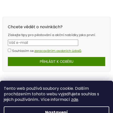
Chcete vědět o novinkách?
Získejte tipy pro pěstování a akční nabídky jako první.
Souhlasím se
zpracováním osobních údajů
.
PŘIHLÁSIT K ODBĚRU
Tento web používá soubory cookie. Dalším
procházením tohoto webu vyjadřujete souhlas s
jejich používáním.. Více informací
zde
.
Nastavení