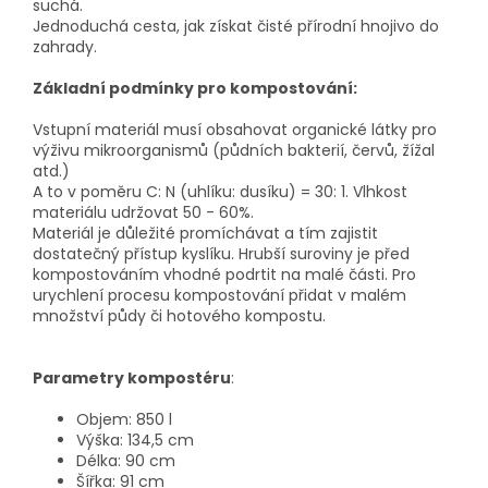
suchá.
Jednoduchá cesta, jak získat čisté přírodní hnojivo do
zahrady.
Základní podmínky pro kompostování:
Vstupní materiál musí obsahovat organické látky pro
výživu mikroorganismů (půdních bakterií, červů, žížal
atd.)
A to v poměru C: N (uhlíku: dusíku) = 30: 1. Vlhkost
materiálu udržovat 50 - 60%.
Materiál je důležité promíchávat a tím zajistit
dostatečný přístup kyslíku. Hrubší suroviny je před
kompostováním vhodné podrtit na malé části. Pro
urychlení procesu kompostování přidat v malém
množství půdy či hotového kompostu.
Parametry kompostéru
:
Objem: 850 l
Výška: 134,5 cm
Délka: 90 cm
Šířka: 91 cm