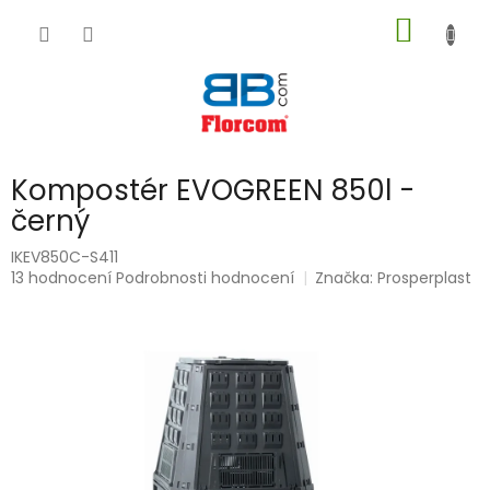
Přejít
NÁKUP
na
obsah
KOŠÍK
Kompostér EVOGREEN 850l -
černý
IKEV850C-S411
Průměrné
13 hodnocení
Podrobnosti hodnocení
Značka:
Prosperplast
hodnocení
produktu
je
5,0
z
5
hvězdiček.