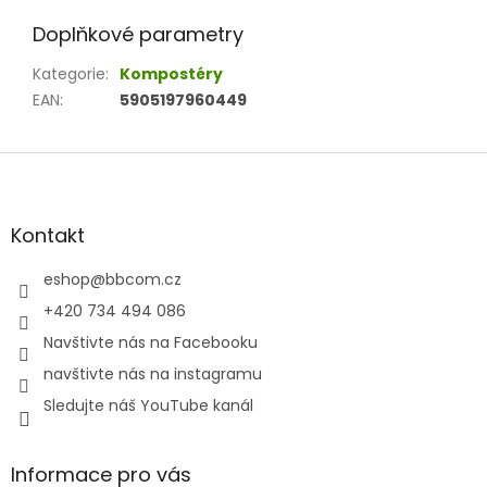
Doplňkové parametry
Kategorie
:
Kompostéry
EAN
:
5905197960449
Z
á
p
a
Kontakt
t
í
eshop
@
bbcom.cz
+420 734 494 086
Navštivte nás na Facebooku
navštivte nás na instagramu
Sledujte náš YouTube kanál
Informace pro vás