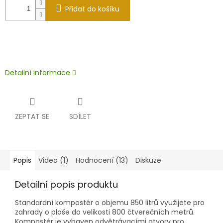
Přidat do košíku
Detailní informace
ZEPTAT SE
SDÍLET
Popis
Videa (1)
Hodnocení (13)
Diskuze
Detailní popis produktu
Standardní kompostér o objemu 850 litrů využijete pro
zahrady o ploše do velikosti 800 čtverečních metrů.
Kompostér je vybaven odvětrávacími otvory pro