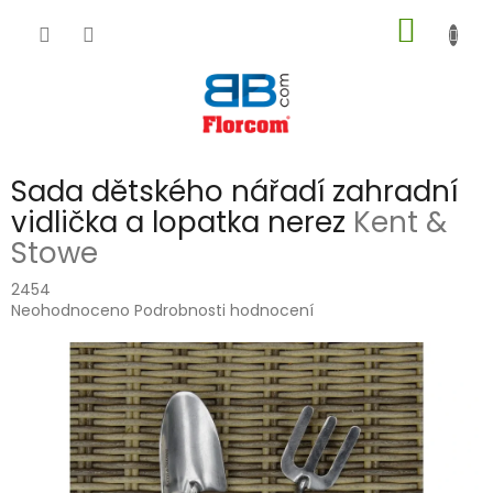
Přejít
NÁKUP
na
obsah
KOŠÍK
Sada dětského nářadí zahradní
vidlička a lopatka nerez
Kent &
Stowe
2454
Průměrné
Neohodnoceno
Podrobnosti hodnocení
hodnocení
produktu
je
0,0
z
5
hvězdiček.