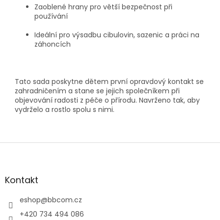
Zaoblené hrany pro větší bezpečnost při
používání
Ideální pro výsadbu cibulovin, sazenic a práci na
záhoncích
Tato sada poskytne dětem první opravdový kontakt se
zahradničením a stane se jejich společníkem při
objevování radosti z péče o přírodu. Navrženo tak, aby
vydrželo a rostlo spolu s nimi.
Z
á
p
a
Kontakt
t
í
eshop
@
bbcom.cz
+420 734 494 086