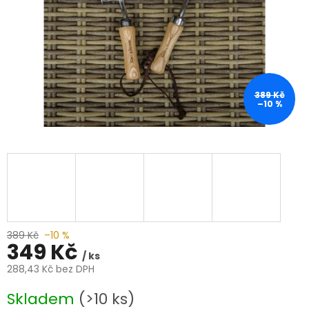
389 Kč
–10 %
389 Kč
–10 %
349 Kč
/ ks
288,43 Kč bez DPH
Měrná
Skladem
(>10 ks)
cena: