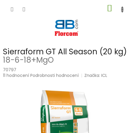
Přejít
NÁKUP
na
obsah
KOŠÍK
Sierraform GT All Season (20 kg)
18-6-18+MgO
70797
Průměrné
11 hodnocení
Podrobnosti hodnocení
Značka:
ICL
hodnocení
produktu
je
5,0
z
5
hvězdiček.