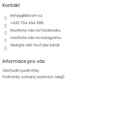
a
Kontakt
t
í
eshop
@
bbcom.cz
+420 734 494 086
Navštivte nás na Facebooku
navštivte nás na instagramu
Sledujte náš YouTube kanál
Informace pro vás
Obchodní podmínky
Podmínky ochrany osobních údajů