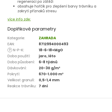
regeneraci po zátěži
obsahuje hořčík pro zlepšení barvy trávníku a
zakrytí příznaků stresu
více info zde:
Doplňkové parametry
Kategorie
:
ZAHRADA
EAN
:
8712994000493
?
N-P-K
:
18-6-18+MgO
Doba použití
:
jaro, léto
Doba působení
:
6-8 týdnů
Dávkování
:
20-30 g/m²
Pokrytí
:
670-1.000 m²
Velikost granulí
:
0,5-1,4 mm
Reakce trávníku
:
7 dní
Z
á
p