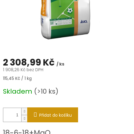
2 308,99 Kč
/ ks
1 908,26 Kč bez DPH
Měrná
115,45 Kč / 1 kg
cena:
Skladem
(>10 ks)
Přidat do košíku
18-6-18+MgO