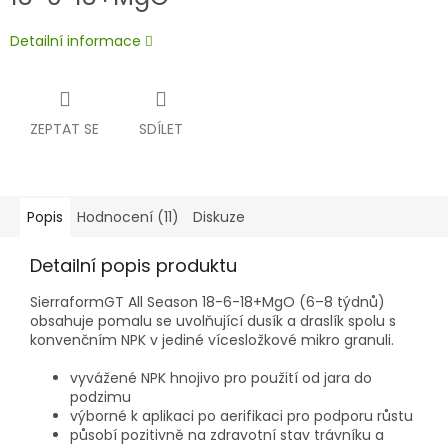
Detailní informace
ZEPTAT SE
SDÍLET
Popis
Hodnocení (11)
Diskuze
Detailní popis produktu
SierraformGT All Season 18-6-18+MgO (6–8 týdnů)
obsahuje pomalu se uvolňující dusík a draslík spolu s
konvenčním NPK v jediné vícesložkové mikro granuli.
vyvážené NPK hnojivo pro použití od jara do
podzimu
výborné k aplikaci po aerifikaci pro podporu růstu
působí pozitivně na zdravotní stav trávníku a