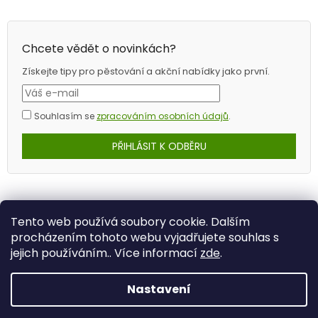
Chcete vědět o novinkách?
Získejte tipy pro pěstování a akční nabídky jako první.
Souhlasím se
zpracováním osobních údajů
.
PŘIHLÁSIT K ODBĚRU
Tento web používá soubory cookie. Dalším
procházením tohoto webu vyjadřujete souhlas s
jejich používáním.. Více informací
zde
.
Nastavení
Vytvořil Shoptet