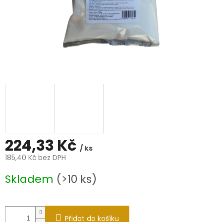
224,33 Kč
/ ks
185,40 Kč bez DPH
Měrná
Skladem
(>10 ks)
cena:
Přidat do košíku