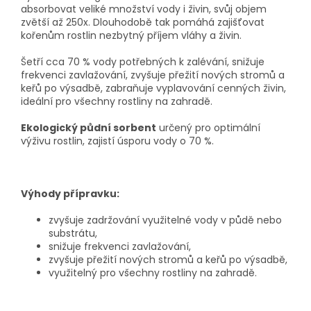
absorbovat veliké množství vody i živin, svůj objem
zvětší až 250x. Dlouhodobě tak pomáhá zajišťovat
kořenům rostlin nezbytný příjem vláhy a živin.
Š
etří cca 70 % vody potřebných k zalévání, snižuje
frekvenci zavlažování, zvyšuje přežití nových stromů a
keřů po výsadbě, zabraňuje vyplavování cenných živin,
ideální pro všechny rostliny na zahradě.
Ekologický půdní sorbent
určený pro optimální
výživu rostlin, zajistí úsporu vody o 70 %.
Výhody přípravku:
zvyšuje zadržování využitelné vody v půdě nebo
substrátu,
snižuje frekvenci zavlažování,
zvyšuje přežití nových stromů a keřů po výsadbě,
využitelný pro všechny rostliny na zahradě.