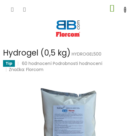
Přejít
NÁKUP
na
obsah
KOŠÍK
Hydrogel (0,5 kg)
HYDROGEL500
Průměrné
60 hodnocení
Podrobnosti hodnocení
Tip
hodnocení
Značka:
Florcom
produktu
je
5,0
z
5
hvězdiček.