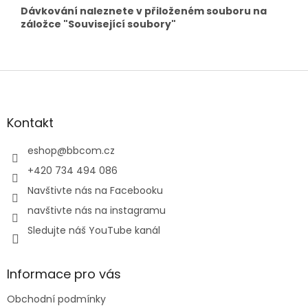
Dávkování naleznete v přiloženém souboru na
záložce "Související soubory"
Z
á
p
a
Kontakt
t
í
eshop
@
bbcom.cz
+420 734 494 086
Navštivte nás na Facebooku
navštivte nás na instagramu
Sledujte náš YouTube kanál
Informace pro vás
Obchodní podmínky