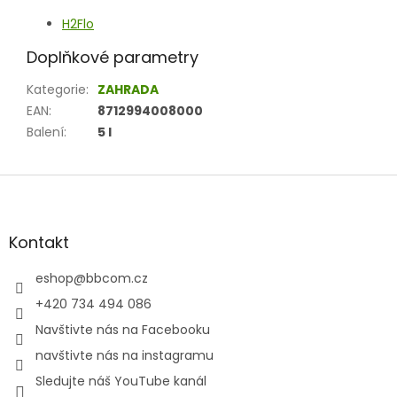
H2Flo
Doplňkové parametry
Kategorie
:
ZAHRADA
EAN
:
8712994008000
Balení
:
5 l
Z
á
p
a
Kontakt
t
í
eshop
@
bbcom.cz
+420 734 494 086
Navštivte nás na Facebooku
navštivte nás na instagramu
Sledujte náš YouTube kanál