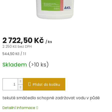
2 722,50 Kč
/ ks
2 250 Kč bez DPH
Měrná
544,50 Kč / 1 l
cena:
Skladem
(>10 ks)
Přidat do košíku
tekuté smáčedlo schopné zadržovat vodu v půdě
Detailní informace