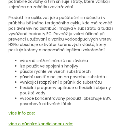
potřebné závlahy a tím snižuje ztráty, které vznikají
zejména na začátku zavlažování.
Produkt lze aplikovat jako počáteční smáčedlo i v
průběhu běžného fertigačního cyklu, kde má rovněž
pozitivní vliv na distribuci hnojiva v substrátu a tudíž i
vyvážené hodnoty EC. Rovněž je velmi účinné při
prevenci utužování a vzniku vodoodpudivých vrstev.
H2Flo obsahuje aktivátor kořenových vlásků, který
posiluje kořeny a napomáhá lepšímu zakořenění.
výrazné snížení nároků na závlahu
lze použít ve spojení s hnojivy
působí rychle ve všech substrátech
působí uvnitř a ne jen na povrchu substrátu
vynikající rozptýlení a průnik do substrátu
flexibilní programy aplikace a flexibilní objemy
použité vody
vysoce koncentrovaný produkt, obsahuje 88%
povrchově aktivních látek
více info zde:
více o půdním kondicioneru zde: