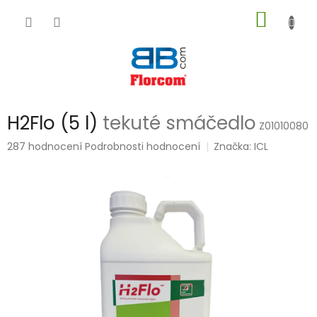
Přejít
NÁKUP
na
obsah
KOŠÍK
H2Flo (5 l)
tekuté smáčedlo
Z01010080
Průměrné
287 hodnocení
Podrobnosti hodnocení
Značka:
ICL
hodnocení
produktu
je
5,0
z
5
hvězdiček.