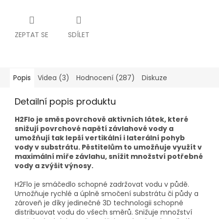
ZEPTAT SE
SDÍLET
Popis
Videa (3)
Hodnocení (287)
Diskuze
Detailní popis produktu
H2Flo je směs povrchově aktivních látek, které
snižují povrchové napětí závlahové vody a
umožňují tak lepší vertikální i laterální pohyb
vody v substrátu. Pěstitelům to umožňuje využít v
maximální míře závlahu, snížit množství potřebné
vody a zvýšit výnosy.
H2Flo je smáčedlo schopné zadržovat vodu v půdě.
Umožňuje rychlé a úplně smočení substrátu či půdy a
zároveň je díky jedinečné 3D technologii schopné
distribuovat vodu do všech směrů. Snižuje množství