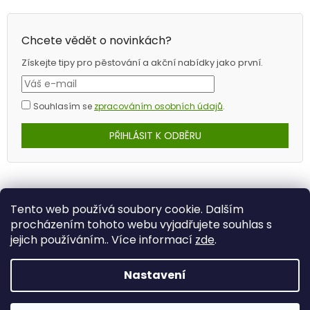
Chcete vědět o novinkách?
Získejte tipy pro pěstování a akční nabídky jako první.
Souhlasím se
zpracováním osobních údajů
.
PŘIHLÁSIT K ODBĚRU
Tento web používá soubory cookie. Dalším
procházením tohoto webu vyjadřujete souhlas s
jejich používáním.. Více informací
zde
.
Nastavení
Vytvořil Shoptet