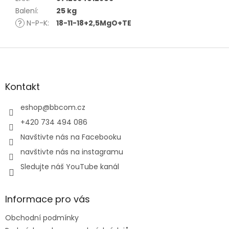
Balení
:
25 kg
?
N-P-K
:
18-11-18+2,5MgO+TE
Z
á
p
a
Kontakt
t
í
eshop
@
bbcom.cz
+420 734 494 086
Navštivte nás na Facebooku
navštivte nás na instagramu
Sledujte náš YouTube kanál
Informace pro vás
Obchodní podmínky