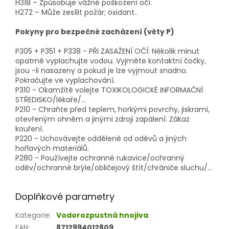
H318 – Způsobuje vážné poškození očí.
H272 – Může zesílit požár; oxidant..
Pokyny pro bezpečné zacházení (věty P)
P305 + P351 + P338 - PŘI ZASAŽENÍ OČÍ: Několik minut
opatrně vyplachujte vodou. Vyjměte kontaktní čočky,
jsou -li nasazeny a pokud je lze vyjmout snadno.
Pokračujte ve vyplachování.
P310 - Okamžitě volejte TOXIKOLOGICKÉ INFORMAČNÍ
STŘEDISKO/lékaře/…
P210 - Chraňte před teplem, horkými povrchy, jiskrami,
otevřeným ohněm a jinými zdroji zapálení. Zákaz
kouření.
P220 - Uchovávejte odděleně od oděvů a jiných
hořlavých materiálů.
P280 - Používejte ochranné rukavice/ochranný
oděv/ochranné brýle/obličejový štít/chrániče sluchu/…
Doplňkové parametry
Kategorie
:
Vodorozpustná hnojiva
EAN
:
8712994012809