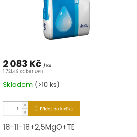
2 083 Kč
/ ks
1 721,49 Kč bez DPH
Měrná
Skladem
(>10 ks)
cena:
Přidat do košíku
18-11-18+2,5MgO+TE