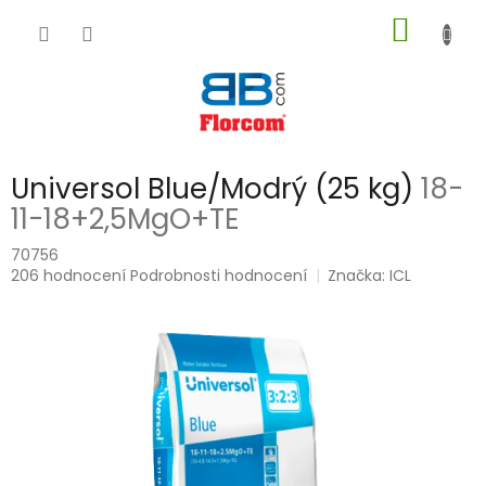
Přejít
NÁKUP
na
obsah
KOŠÍK
Universol Blue/Modrý (25 kg)
18-
11-18+2,5MgO+TE
70756
Průměrné
206 hodnocení
Podrobnosti hodnocení
Značka:
ICL
hodnocení
produktu
je
5,0
z
5
hvězdiček.