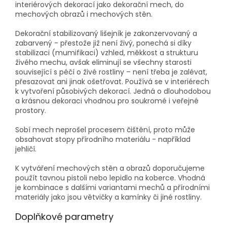
interiérových dekorací jako dekorační mech, do
mechových obrazů i mechových stěn.
Dekorační stabilizovaný lišejník je zakonzervovaný a
zabarvený - přestože již není živý, ponechá si díky
stabilizaci (mumifikaci) vzhled, měkkost a strukturu
živého mechu, avšak eliminují se všechny starosti
související s péčí o živé rostliny – není třeba je zalévat,
přesazovat ani jinak ošetřovat. Používá se v interiérech
k vytvoření působivých dekorací. Jedná o dlouhodobou
a krásnou dekoraci vhodnou pro soukromé i veřejné
prostory.
Sobí mech neprošel procesem čištění, proto může
obsahovat stopy přírodního materiálu - například
jehličí.
K vytváření mechových stěn a obrazů doporučujeme
použít tavnou pistoli nebo lepidlo na koberce. Vhodná
je kombinace s dalšími variantami mechů a přírodními
materiály jako jsou větvičky a kamínky či jiné rostliny.
Doplňkové parametry