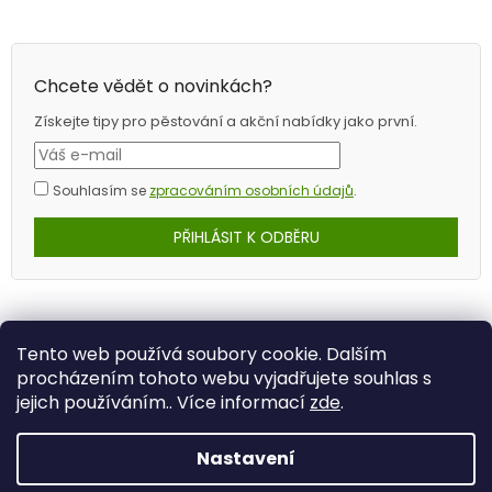
Chcete vědět o novinkách?
Získejte tipy pro pěstování a akční nabídky jako první.
Souhlasím se
zpracováním osobních údajů
.
PŘIHLÁSIT K ODBĚRU
Tento web používá soubory cookie. Dalším
procházením tohoto webu vyjadřujete souhlas s
jejich používáním.. Více informací
zde
.
Nastavení
Vytvořil Shoptet