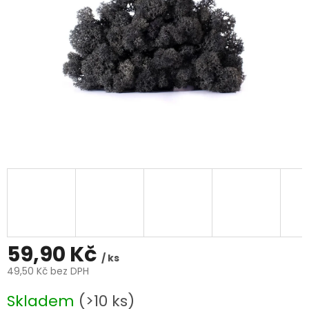
59,90 Kč
/ ks
49,50 Kč bez DPH
Měrná
Skladem
(>10 ks)
cena: