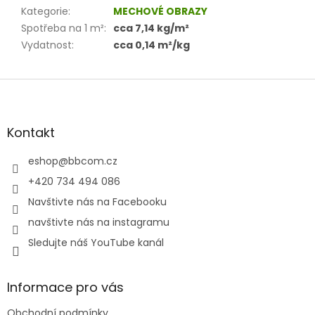
Kategorie
:
MECHOVÉ OBRAZY
Spotřeba na 1 m²
:
cca 7,14 kg/m²
Vydatnost
:
cca 0,14 m²/kg
Z
á
p
a
Kontakt
t
í
eshop
@
bbcom.cz
+420 734 494 086
Navštivte nás na Facebooku
navštivte nás na instagramu
Sledujte náš YouTube kanál
Informace pro vás
Obchodní podmínky