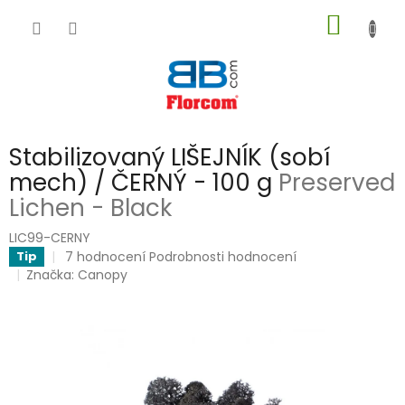
Přejít
NÁKUP
na
obsah
KOŠÍK
Stabilizovaný LIŠEJNÍK (sobí
mech) / ČERNÝ - 100 g
Preserved
Lichen - Black
LIC99-CERNY
Průměrné
7 hodnocení
Podrobnosti hodnocení
Tip
hodnocení
Značka:
Canopy
produktu
je
5,0
z
5
hvězdiček.