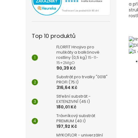
a př
stru
rostl
Top 10 produktů
FLORFIT Hnojivo pro
muškáty a balkónové
rostliny (0,5 kg)
15-11-
15+2MgO
90,39 Kč
Substrát pro trvalky "0018"
PROFI (75 l)
316,64 Kč
Střešní substrát -
EXTENZIVNÍ (45 l)
180,01 Kč
Trávníkový substrát
PREMIUM (40 l)
197,92 Kč
MYKOFLOR - univerzální