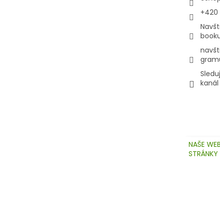
+420
Navšt
book
navšt
gram
Sledu
kanál
NAŠE WE
STRÁNKY