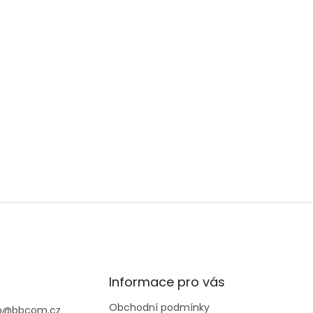
Informace pro vás
Obchodní podmínky
p
@
bbcom.cz