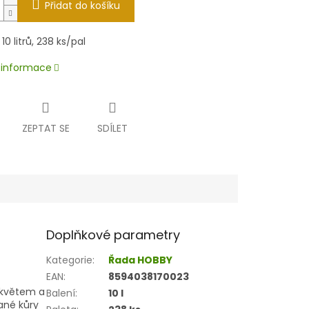
Přidat do košíku
10 litrů, 238 ks/pal
í informace
ZEPTAT SE
SDÍLET
Doplňkové parametry
Kategorie
:
Řada HOBBY
EAN
:
8594038170023
 květem a
Balení
:
10 l
vané kůry