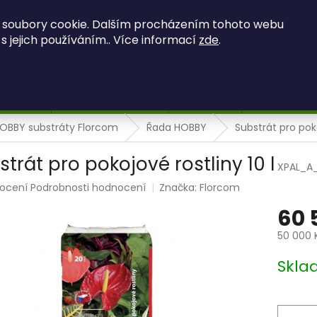
OBCHODNÍ PODMÍNKY
PODMÍNKY OCHRANY OSOBNÍCH ÚDAJ
 soubory cookie. Dalším procházením tohoto webu
 s jejich používáním.. Více informací
zde
.
HLEDAT
 OBRAZY
MECHOVÉ OBRAZY
Kontakty
Hodnocení 
OBBY substráty Florcom
Řada HOBBY
Substrát pro poko
strát pro pokojové rostliny 10 l
XPAL_A
rné
ocení
Podrobnosti hodnocení
Značka:
Florcom
ení
60 
tu
50 000 
Měrná
Skla
cena:
ek.