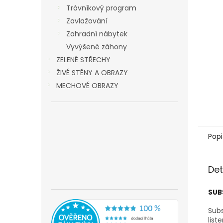
n
Trávníkový program
e
Zavlažování
l
Zahradní nábytek
Vyvýšené záhony
ZELENÉ STŘECHY
ŽIVÉ STĚNY A OBRAZY
MECHOVÉ OBRAZY
Popi
Det
SUB
Subs
list