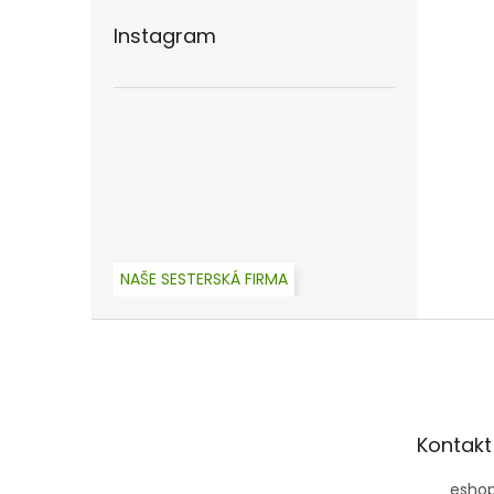
Instagram
NAŠE SESTERSKÁ FIRMA
Z
á
p
a
t
Kontakt
í
esho