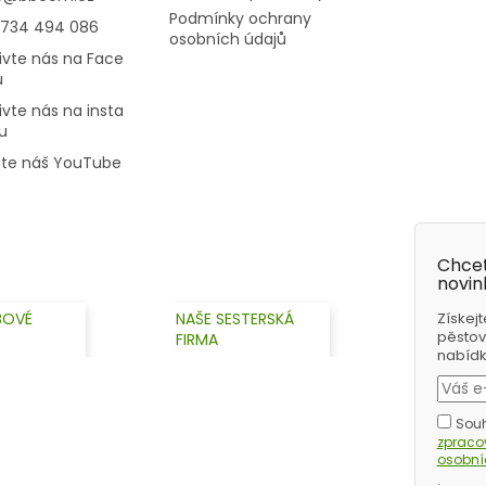
Podmínky ochrany
 734 494 086
osobních údajů
ivte nás na Face
u
ivte nás na insta
u
jte náš YouTube
Chcet
novin
BOVÉ
NAŠE SESTERSKÁ
Získejt
pěstov
FIRMA
nabídky
Souh
zprac
osobní
.