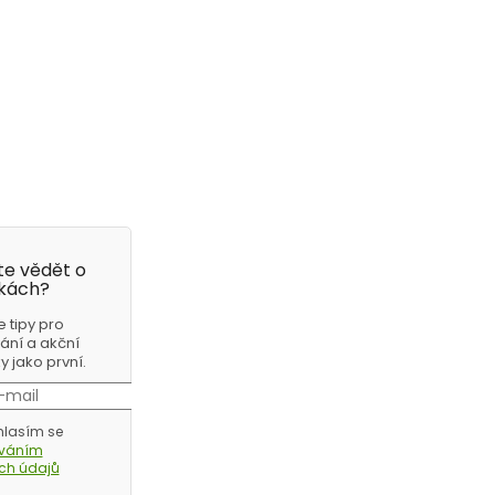
e vědět o
kách?
e tipy pro
ání a akční
 jako první.
lasím se
ováním
ch údajů