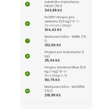
substrát s mykorhizou
PROFI (75 l)
343,66 Kč
FLORFIT Hnojivo pro
zeleninu (0,5 kg)
14-7-
22+5CaO+2MgO
104,42 Kč
Mulčovací kůra - SMRK (70
l)
132,50 Kč
Hnojivo pro bobuloviny (1
kg)
35,34 Kč
Hnojivo Universol Blue (0,5
kg / 1 kg)
18-11-
18+2,5MgO+TE
90,75 Kč
Mulčovací kůra - MODŘÍN
(70 l)
216,95 Kč