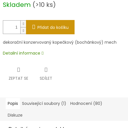
Měrná
Skladem
(>10 ks)
cena:
Přidat do košíku
dekorační konzervovaný kopečkový (bochánkový) mech
Detailní informace
ZEPTAT SE
SDÍLET
Popis
Související soubory (1)
Hodnocení (80)
Diskuze