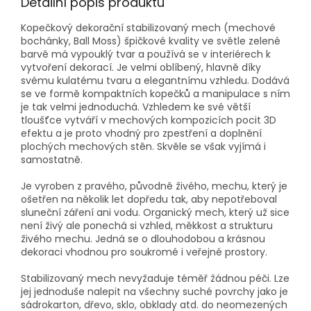
Detailní popis produktu
Kopečkový dekorační stabilizovaný mech (mechové
bochánky, Ball Moss) špičkové kvality ve světle zelené
barvě má vypouklý tvar a používá se v interiérech k
vytvoření dekorací. Je velmi oblíbený, hlavně díky
svému kulatému tvaru a elegantnímu vzhledu. Dodává
se ve formě kompaktních kopečků a manipulace s ním
je tak velmi jednoduchá. Vzhledem ke své větší
tloušťce vytváří v mechových kompozicích pocit 3D
efektu a je proto vhodný pro zpestření a doplnění
plochých mechových stěn. Skvěle se však vyjímá i
samostatně.
Je vyroben z pravého, původně živého, mechu, který je
ošetřen na několik let dopředu tak, aby nepotřeboval
sluneční záření ani vodu. Organický mech, který už sice
není živý ale ponechá si vzhled, měkkost a strukturu
živého mechu. Jedná se o dlouhodobou a krásnou
dekoraci vhodnou pro soukromé i veřejné prostory.
Stabilizovaný mech nevyžaduje téměř žádnou péči. Lze
jej jednoduše nalepit na všechny suché povrchy jako je
sádrokarton, dřevo, sklo, obklady atd. do neomezených