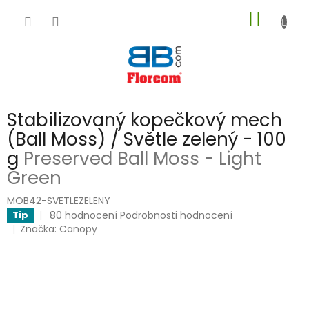
Přejít
NÁKUP
na
obsah
KOŠÍK
Stabilizovaný kopečkový mech
(Ball Moss) / Světle zelený - 100
g
Preserved Ball Moss - Light
Green
MOB42-SVETLEZELENY
Průměrné
80 hodnocení
Podrobnosti hodnocení
Tip
hodnocení
Značka:
Canopy
produktu
je
5,0
z
5
hvězdiček.