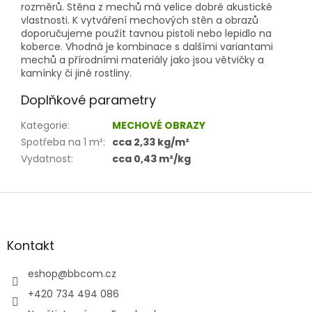
rozměrů. Stěna z mechů má velice dobré akustické
vlastnosti. K vytváření mechových stěn a obrazů
doporučujeme použít tavnou pistoli nebo lepidlo na
koberce. Vhodná je kombinace s dalšími variantami
mechů a přírodními materiály jako jsou větvičky a
kamínky či jiné rostliny.
Doplňkové parametry
Kategorie
:
MECHOVÉ OBRAZY
Spotřeba na 1 m²
:
cca 2,33 kg/m²
Vydatnost
:
cca 0,43 m²/kg
Z
á
p
a
Kontakt
t
í
eshop
@
bbcom.cz
+420 734 494 086