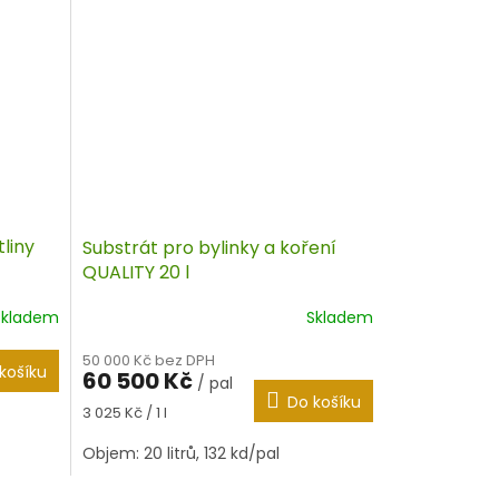
liny
Substrát pro bylinky a koření
QUALITY 20 l
Skladem
Skladem
50 000 Kč bez DPH
košíku
60 500 Kč
/ pal
Do košíku
Měrná
3 025 Kč / 1 l
cena:
Objem: 20 litrů, 132 kd/pal