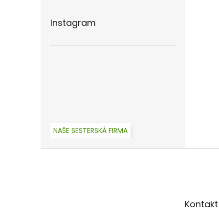
Instagram
NAŠE SESTERSKÁ FIRMA
Z
á
p
a
t
Kontakt
í