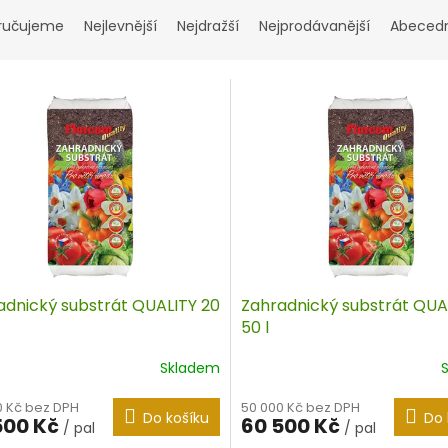
ručujeme
Nejlevnější
Nejdražší
Nejprodávanější
Abeced
adnický substrát QUALITY 20
Zahradnický substrát QUA
50 l
Skladem
0 Kč bez DPH
50 000 Kč bez DPH
Do košíku
Do 
500 Kč
60 500 Kč
/ pal
/ pal