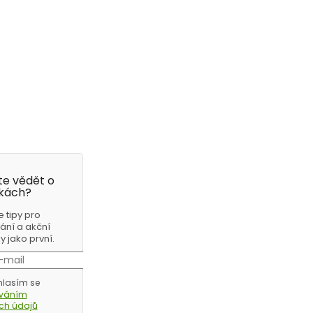
e vědět o
kách?
e tipy pro
ání a akční
 jako první.
lasím se
ováním
ch údajů