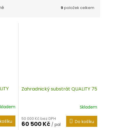
ně
9
položek celkem
LITY
Zahradnický substrát QUALITY 75
Skladem
Skladem
50 000 Kč bez DPH
košíku
Do košíku
60 500 Kč
/ pal