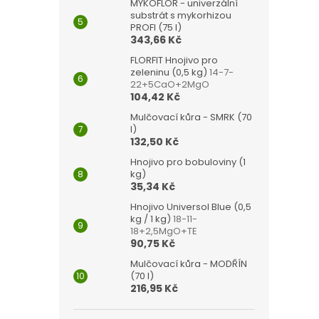
MYKOFLOR - univerzální
substrát s mykorhizou
PROFI (75 l)
343,66 Kč
FLORFIT Hnojivo pro
zeleninu (0,5 kg)
14-7-
22+5CaO+2MgO
104,42 Kč
Mulčovací kůra - SMRK (70
l)
132,50 Kč
Hnojivo pro bobuloviny (1
kg)
35,34 Kč
Hnojivo Universol Blue (0,5
kg / 1 kg)
18-11-
18+2,5MgO+TE
90,75 Kč
Mulčovací kůra - MODŘÍN
(70 l)
216,95 Kč