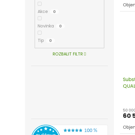
Objem:
Akce
0
Novinka
0
Tip
0
ROZBALIT FILTR
Subs
QUALI
50 00
60 
Objem: