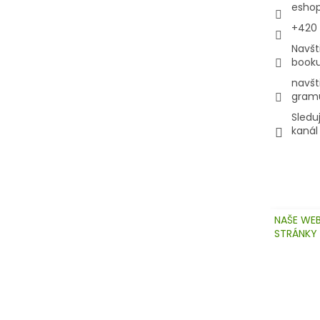
esho
+420
Navšt
book
navšt
gram
Sledu
kanál
NAŠE WE
STRÁNKY