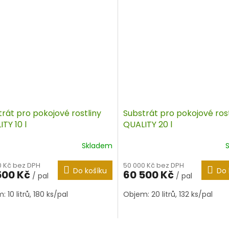
rát pro pokojové rostliny
Substrát pro pokojové rost
TY 10 l
QUALITY 20 l
Skladem
0 Kč bez DPH
50 000 Kč bez DPH
Do košíku
Do 
500 Kč
60 500 Kč
/ pal
/ pal
 10 litrů, 180 ks/pal
Objem: 20 litrů, 132 ks/pal