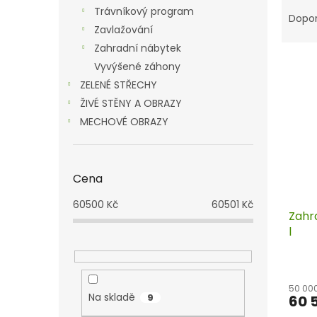
Ř
n
Trávníkový program
a
e
Dopo
Zavlažování
z
l
e
Zahradní nábytek
V
n
Vyvýšené záhony
ý
í
ZELENÉ STŘECHY
p
p
ŽIVÉ STĚNY A OBRAZY
i
r
MECHOVÉ OBRAZY
s
o
p
d
r
u
o
k
Cena
d
t
u
ů
60500
Kč
60501
Kč
Zahr
k
l
t
ů
50 00
Na skladě
9
60 