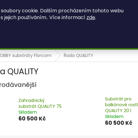
OBCHODNÍ PODMÍNKY
PODMÍNKY OCHRANY OSOBNÍCH ÚDAJ
 soubory cookie. Dalším procházením tohoto webu
 s jejich používáním.. Více informací
zde
.
HLEDAT
 OBRAZY
MECHOVÉ OBRAZY
Kontakty
Hodnocení 
OBBY substráty Florcom
Řada QUALITY
a QUALITY
rodávanější
Substrát pro
Zahradnický
balkónové rostl
substrát QUALITY 75
QUALITY 20 l
Skladem
Skladem
60 500 Kč
60 500 Kč