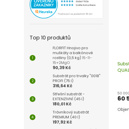
Top 10 produktů
FLORFIT Hnojivo pro
muškáty a balkónové
rostliny (0,5 kg)
15-11-
15+2MgO
Subst
90,39 Kč
QUALI
Substrát pro trvalky "0018"
PROFI (75 l)
316,64 Kč
50 00
Střešní substrát -
60 
EXTENZIVNÍ (45 l)
180,01 Kč
Objem:
Trávníkový substrát
PREMIUM (40 l)
197,92 Kč