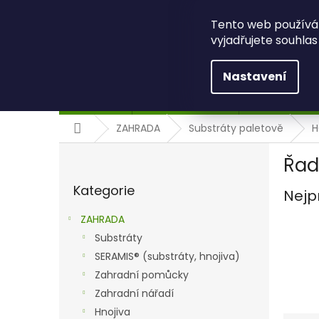
Přejít
+420 734 494 086
eshop@bbcom.cz
na
Tento web používá
obsah
vyjadřujete souhlas
Nastavení
ZAHRADA
ZELENÉ STŘECHY
ŽIVÉ STĚNY A
Domů
ZAHRADA
Substráty paletově
H
P
Řad
o
Přeskočit
s
Kategorie
kategorie
Nejp
t
r
ZAHRADA
a
Substráty
n
SERAMIS® (substráty, hnojiva)
n
í
Zahradní pomůcky
p
Zahradní nářadí
a
Hnojiva