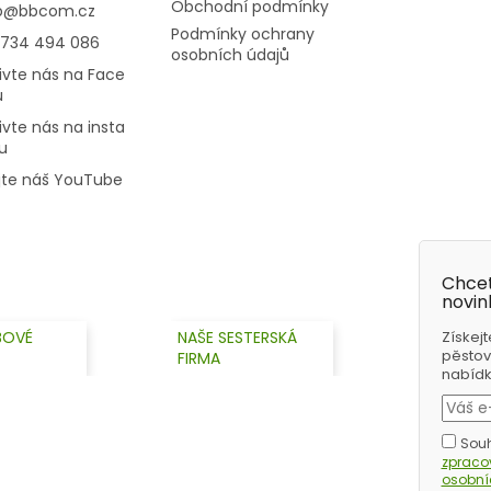
Obchodní podmínky
p
@
bbcom.cz
Podmínky ochrany
 734 494 086
osobních údajů
ivte nás na Face
u
ivte nás na insta
u
jte náš YouTube
Chcet
novin
BOVÉ
NAŠE SESTERSKÁ
Získejt
pěstov
FIRMA
nabídky
Souh
zprac
osobní