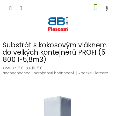
Přejít
NÁKUP
na
obsah
KOŠÍK
Substrát s kokosovým vláknem
do velkých kontejnerů PROFI (5
800 l-5,8m3)
XPAL_C_5.8_SJK10-5.8
Průměrné
Neohodnoceno
Podrobnosti hodnocení
Značka:
Florcom
hodnocení
produktu
je
0,0
z
5
hvězdiček.