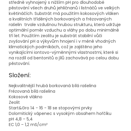
středně vyhnojený s nižším pH pro dlouhodobé
pěstování všech druhů jehličnanů i listnáčů ve velkých
květináčích. Substrát má použitím kokosových vláken
a kvalitních tříděných borkovaných a frézovaných
rašelin trvale vzdušnou hrubou strukturu, která udržuje
optimální poměr vzduchu a vláhy po dobu minimálně
tří let. Použitím zeolitu je substrát stabilní vůči
zvyšování pH a výkyvům hnojení i v méně vhodných
klimatických podmíkách, což je zajištěno jeho
vynikajícími iontovo-výměnnými vlastnostmi, které si
na rozdíl od bentonitů a jílů zachovává po celou dobu
pěstování.
Složení:
Nejkvalitnější hrubá borkovaná bílá rašelina
Frézovaná bílá rašelina
Kokosové vlákno
Zeolit
Start&Gro 14 - 16 - 18 se stopovými prvky
Dolomitický vápenec s vysokým obsahem hořčíku
pH 4,8 – 5,4
EC 1,0 – 1,2 mS/cm²