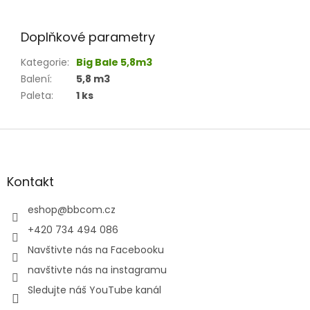
Doplňkové parametry
Kategorie
:
Big Bale 5,8m3
Balení
:
5,8 m3
Paleta
:
1 ks
Z
á
p
a
Kontakt
t
í
eshop
@
bbcom.cz
+420 734 494 086
Navštivte nás na Facebooku
navštivte nás na instagramu
Sledujte náš YouTube kanál