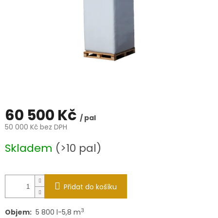
60 500 Kč
/ pal
50 000 Kč bez DPH
Měrná
Skladem
(>10 pal)
cena:
Přidat do košíku
3
Objem:
5 800 l-5,8 m