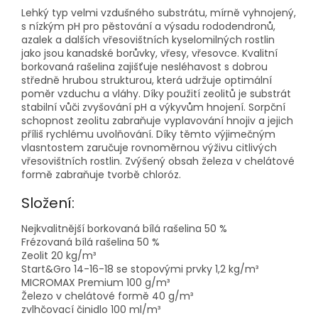
Lehký typ velmi vzdušného substrátu, mírně vyhnojený,
s nízkým pH pro pěstování a výsadu rododendronů,
azalek a dalších vřesovištních kyselomilných rostlin
jako jsou kanadské borůvky, vřesy, vřesovce. Kvalitní
borkovaná rašelina zajišťuje nesléhavost s dobrou
středně hrubou strukturou, která udržuje optimální
poměr vzduchu a vláhy. Díky použití zeolitů je substrát
stabilní vůči zvyšování pH a výkyvům hnojení. Sorpční
schopnost zeolitu zabraňuje vyplavování hnojiv a jejich
příliš rychlému uvolňování. Díky těmto výjimečným
vlasntostem zaručuje rovnoměrnou výživu citlivých
vřesovištních rostlin. Zvýšený obsah železa v chelátové
formě zabraňuje tvorbě chloróz.
Složení:
Nejkvalitnější borkovaná bílá rašelina 50 %
Frézovaná bílá rašelina 50 %
Zeolit 20 kg/m³
Start&Gro
14-16-18 se stopovými prvky 1,2 kg/m³
MICROMAX Premium 100 g/m³
Železo v chelátové formě 40 g/m³
zvlhčovací činidlo 100 ml/m³