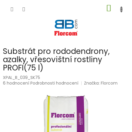
Přejít
NÁKUP
na
obsah
KOŠÍK
Substrát pro rododendrony,
azalky, vřesovištní rostliny
PROFI(75 l)
XPAL_B_039_SK75
Průměrné
6 hodnocení
Podrobnosti hodnocení
Značka:
Florcom
hodnocení
produktu
je
5,0
z
5
hvězdiček.