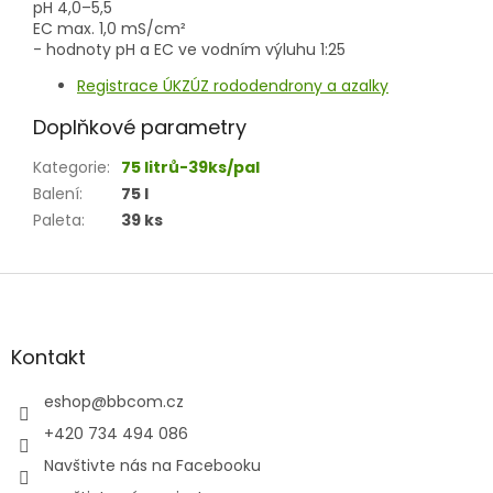
pH 4,0–5,5
EC max. 1,0 mS/cm²
- hodnoty pH a EC ve vodním výluhu 1:25
Registrace ÚKZÚZ rododendrony a azalky
Doplňkové parametry
Kategorie
:
75 litrů-39ks/pal
Balení
:
75 l
Paleta
:
39 ks
Z
á
p
a
Kontakt
t
í
eshop
@
bbcom.cz
+420 734 494 086
Navštivte nás na Facebooku