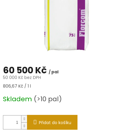
60 500 Kč
/ pal
50 000 Kč bez DPH
Měrná
806,67 Kč / 1 l
cena:
Skladem
(>10 pal)
Přidat do košíku